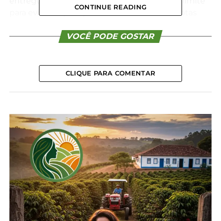
entreguem suas notas fiscais antes da data limite
CONTINUE READING
para evitar a aplicação de multas. “Caso as notas
sejam entregues após o prazo, o produtor estará
sujeito a multa por nota fiscal e, em alguns casos,
VOCÊ PODE GOSTAR
ao possível cancelamento do cadastro CAD/PRO”,
alerta o diretor.
CLIQUE PARA COMENTAR
O diretor destacou ainda que o trabalho de
lançamento das notas fiscais no sistema é manual,
e o volume de cerca de 15 mil documentos a serem
processados exige organização e agilidade. “É
fundamental que os produtores compareçam com
antecedência para evitar transtornos, aglomeração
e possíveis contratempos no atendimento. Alguns
produtores levam cinco minutos para regularizar a
situação, enquanto outros podem demorar 30
minutos ou mais, dependendo da quantidade de
notas fiscais. Não deixem para entregar tudo no dia
31 de janeiro”, reforçou.