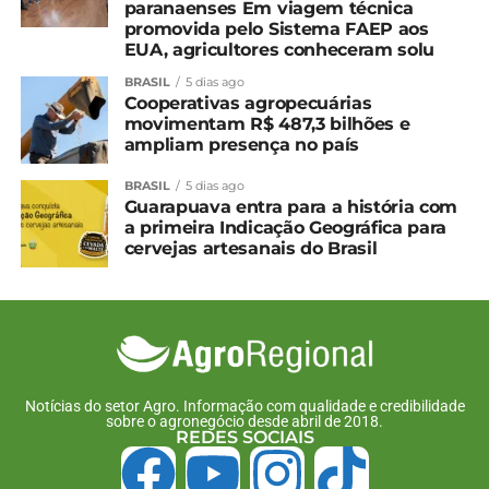
paranaenses Em viagem técnica
notas fiscais
9 de janeiro, 2024
promovida pelo Sistema FAEP aos
1 de fevereiro, 2024
Em "Guarapuava"
EUA, agricultores conheceram solu
Em "Guarapuava"
BRASIL
5 dias ago
Guarapuava notifica
Cooperativas agropecuárias
produtores para
movimentam R$ 487,3 bilhões e
regularização de Notas
ampliam presença no país
Fiscais
20 de fevereiro, 2025
BRASIL
5 dias ago
Em "Guarapuava"
Guarapuava entra para a história com
a primeira Indicação Geográfica para
cervejas artesanais do Brasil
TÓPICOS RELACIONADOS:
UP NEXT
Cotação agrícola para a região de
Guarapuava e Irati
NÃO PERCA
Cotação agrícola para a região de
Notícias do setor Agro. Informação com qualidade e credibilidade
sobre o agronegócio desde abril de 2018.
Guarapuava e Irati
REDES SOCIAIS