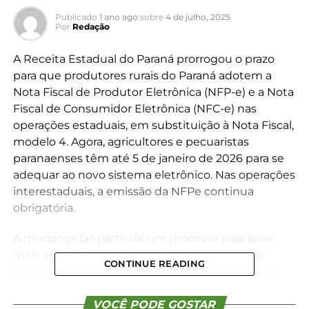
Publicado
1 ano ago
sobre
4 de julho, 2025
Por
Redação
A Receita Estadual do Paraná prorrogou o prazo
para que produtores rurais do Paraná adotem a
Nota Fiscal de Produtor Eletrônica (NFP-e) e a Nota
Fiscal de Consumidor Eletrônica (NFC-e) nas
operações estaduais, em substituição à Nota Fiscal,
modelo 4. Agora, agricultores e pecuaristas
paranaenses têm até 5 de janeiro de 2026 para se
adequar ao novo sistema eletrônico. Nas operações
interestaduais, a emissão da NFPe continua
obrigatória.
A mudança faz parte de um processo para levar
mais agilidade e eficiência fiscal, já que a nota
CONTINUE READING
eletrônica é gerada e autorizada imediatamente
pelo portal da Receita Estadual. Outra vantagem é
que o produtor rural não precisa mais se deslocar
VOCÊ PODE GOSTAR