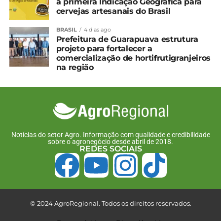
a primeira Indicação Geográfica para
11 de fevereiro, 2025
14 de dezembro, 2024
cervejas artesanais do Brasil
Em "Paraná"
Em "Anuário Guarapuava"
BRASIL
4 dias ago
Prorrogado: Produtores
Prefeitura de Guarapuava estrutura
têm até 2026 para se
projeto para fortalecer a
adequar à nova norma de
comercialização de hortifrutigranjeiros
emissão da NFP-e
na região
14 de outubro, 2025
Em "Guarapuava"
TÓPICOS RELACIONADOS:
UP NEXT
Notícias do setor Agro. Informação com qualidade e credibilidade
Preços da laranja caem 20% em junho
sobre o agronegócio desde abril de 2018.
REDES SOCIAIS
NÃO PERCA
Frango: Queda de preços em junho é a mais
intensa em 18 anos
© 2024 AgroRegional. Todos os direitos reservados.