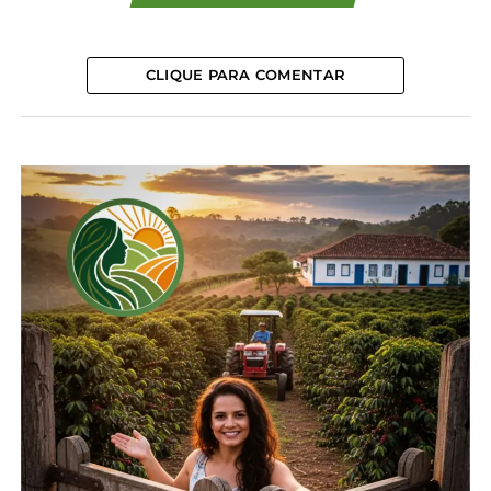
até a prefeitura para retirar ou entregar os talões de
papel e carbono.
CLIQUE PARA COMENTAR
Para auxiliar os produtores rurais do Paraná nesse
processo de transição para a NFP-e, o Sistema FAEP
promoveu turmas de treinamento destinadas aos
colaboradores de sindicatos rurais. Em novembro,
foram realizados cursos em Pato Branco,
Guarapuava, Assis Chateaubriand, Campo Mourão,
Maringá, Ibiporã e Curitiba. Além disso, a entidade
conta com o curso Emissão de Nota Fiscal
Eletrônica, gratuito e com certificado, para os
produtores rurais.
Além disso, em parceria com técnicos da Receita
Estadual, o Sistema FAEP elaborou um
treinamento online sobre a emissão da NFP-e. O
material inclui manuais, guias práticos para
utilização das ferramentas do portal da Receita