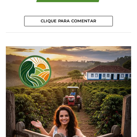
realizado exclusivamente por meio da plataforma
Gov.br
, do governo federal.
CLIQUE PARA COMENTAR
Com isso, muitos proprietários precisaram criar
acesso aos dados dos seus cadastros para realizar
as operações necessárias. Na ocasião, a mudança
causou problemas, por conta da burocracia e a
necessidade de o produtor passar seus dados de
acesso para que terceiros, como técnicos e
prestadores de serviço, efetuassem o cadastro.
Por causa desta situação, em fevereiro deste ano, o
Sistema FAEP encaminhou ofício ao Ministério da
Gestão e da Inovação em Serviços Públicos (MGI),
responsável pela gestão da plataforma
Gov.br
,
questionando a mudança e pedindo mais prazo
para que os produtores rurais pudessem se
adequar. Posteriormente às demandas do setor
produtivo, o MGI criou a possibilidade de cadastrar