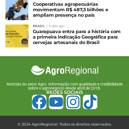
Cooperativas agropecuárias
Relacionado
movimentam R$ 487,3 bilhões e
ampliam presença no país
Sicar vai estar fora de
Paraná lança programa
operação entre 9 e 29 de
para facilitar
BRASIL
5 dias ago
fevereiro
regularização ambiental
Guarapuava entra para a história com
30 de janeiro, 2024
rural
a primeira Indicação Geográfica para
Em "Brasil"
5 de dezembro, 2025
cervejas artesanais do Brasil
Em "Paraná"
Líder na regularização de
cadastros ambientais,
Paraná é inserido em
plataforma nacional
19 de junho, 2026
Em "Brasil"
Notícias do setor Agro. Informação com qualidade e credibilidade
sobre o agronegócio desde abril de 2018.
REDES SOCIAIS
TÓPICOS RELACIONADOS:
UP NEXT
Trigo: Semeadura da nova safra se inicia com
queda na área prevista
© 2024 AgroRegional. Todos os direitos reservados.