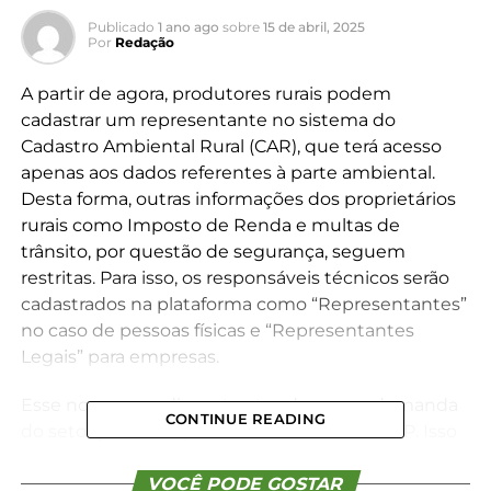
Publicado
1 ano ago
sobre
15 de abril, 2025
Por
Redação
A partir de agora, produtores rurais podem
cadastrar um representante no sistema do
Cadastro Ambiental Rural (CAR), que terá acesso
apenas aos dados referentes à parte ambiental.
Desta forma, outras informações dos proprietários
rurais como Imposto de Renda e multas de
trânsito, por questão de segurança, seguem
restritas. Para isso, os responsáveis técnicos serão
cadastrados na plataforma como “Representantes”
no caso de pessoas físicas e “Representantes
Legais” para empresas.
Esse novo procedimento atende a uma demanda
CONTINUE READING
do setor produtivo, incluindo o Sistema FAEP. Isso
porque, desde dezembro de 2024, o acesso ao
sistema do Cadastro Ambiental Rural (CAR) é
VOCÊ PODE GOSTAR