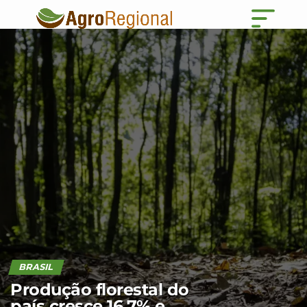
BRASIL
Produção florestal do
país cresce 16,7% e