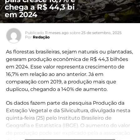
chega a R$ 44,3 bi
em 2024
Publicado
11 meses ago
sobre
25 de setembro, 2025
Por
Redação
As florestas brasileiras, sejam naturais ou plantadas,
geraram produção econômica de R$ 44,3 bilhões
em 2024. Esse valor representa crescimento de
16,7% em relação ao ano anterior. Já em
comparação com 2019, a produção mais que
duplicou, chegando a 140% de aumento.
Os dados fazem parte da pesquisa Produção da
Extração Vegetal e da Silvicultura, divulgada nesta
quinta-feira (25) pelo Instituto Brasileiro de
Geografia e Estatística (IBGE). O aumento do valor
de produção pode ser explicado pela a associação