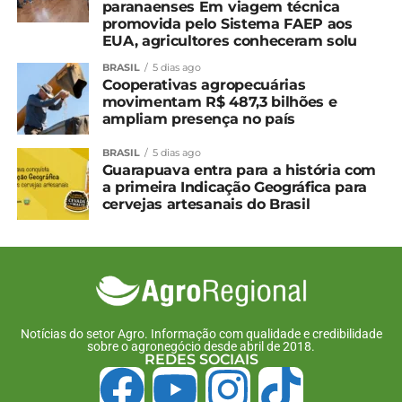
paranaenses Em viagem técnica
promovida pelo Sistema FAEP aos
Relacionado
EUA, agricultores conheceram solu
Paraná é destaque
Município paranaense
BRASIL
5 dias ago
nacional na produção
lidera valor de produção
Cooperativas agropecuárias
florestal
da silvicultura
movimentam R$ 487,3 bilhões e
27 de setembro, 2024
3 de outubro, 2024
ampliam presença no país
Em "Paraná"
Em "Paraná"
BRASIL
5 dias ago
Governo Federal sanciona
Guarapuava entra para a história com
Lei que exclui a
a primeira Indicação Geográfica para
silvicultura do rol de
cervejas artesanais do Brasil
atividades poluidoras
3 de junho, 2024
Em "Brasil"
TÓPICOS RELACIONADOS:
UP NEXT
Notícias do setor Agro. Informação com qualidade e credibilidade
sobre o agronegócio desde abril de 2018.
Frango: Após quatro meses em queda,
REDES SOCIAIS
médias avançam em setembro
NÃO PERCA