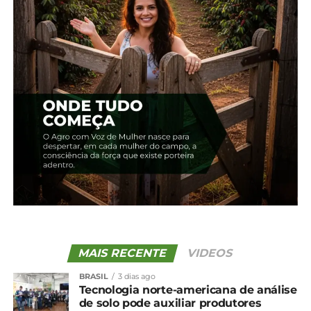
65,7% da produção florestal.
Sudeste: 34,7%
Sul: 31%
Centro-Oeste: 13,5%
Norte: 11,1%
Nordeste: 9,7%
*Agência Brasil
Compartilhe isso:
MAIS RECENTE
VIDEOS
Facebook
18+
BRASIL
3 dias ago
Tecnologia norte-americana de análise
de solo pode auxiliar produtores