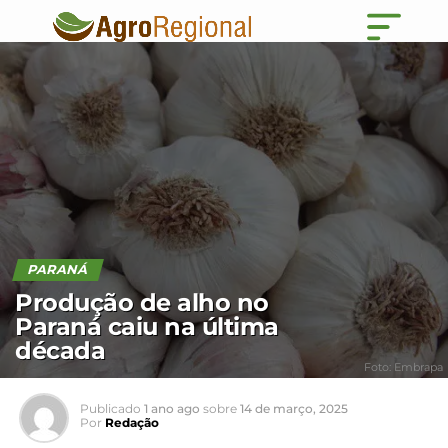
PARANÁ
Produção de alho no
Paraná caiu na última
década
Foto: Embrapa
Publicado
1 ano ago
sobre
14 de março, 2025
Por
Redação