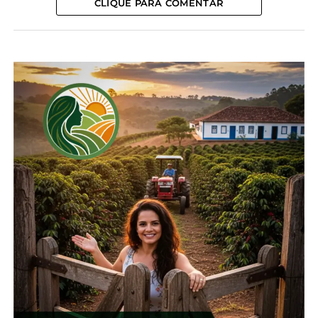
CLIQUE PARA COMENTAR
seguido de Cornélio Procópio cujos 24,0 ha
participam com 7,4% área e 15,9% do VBP e
produção. Cascavel e seus 42,0 ha representam
12,9% da área e 12,8% do VBP e das colheitas. Juntos
participam com 45,1% dos canteiros com a espécie
e 59,9% respectivamente dos indicadores acima
em relação ao total do estado.
*Seab
Compartilhe isso:
Facebook
18+
Relacionado
Com 28,9%,
Paraná é o terceiro maior