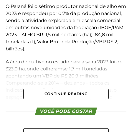
O Paraná foi o sétimo produtor nacional de alho em
2023 e respondeu por 0,7% da produção nacional,
sendo a atividade explorada em escala comercial
em outras nove unidades da federação (IBGE/PAM
2023 – ALHO BR: 1,5 mil hectares (ha); 184,8 mil
toneladas (t); Valor Bruto da Produção/VBP R$ 2,1
bilhões).
A área de cultivo no estado para a safra 2023 foi de
323,0 ha, onde colheramse 1,7 mil toneladas
apontando um VBP de R$ 20,9 milhões.
Comparando-se a 2014 – dez anos – todos os
indicadores analisados apresentaram quedas, o
CONTINUE READING
espaço cultivado foi 26,9% menor, a produção
reduziu em 23,4% e o VBP real deprimiu a 25,0%.
VOCÊ PODE GOSTAR
O Núcleo Regional de Jacarezinho com superfície
plantada de 80,0 ha, respondeu por 24,8% da área
cultivada e 31,2% do VBP e dos volumes colhidos,