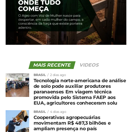
Prudentópolis lidera
produtor de pera do Brasil
produção de amora no
27 de janeiro, 2025
Paraná
Em "Paraná"
9 de outubro, 2025
Em "Paraná"
Paraná é destaque na
produção nacional de
Kiwi
25 de abril, 2025
Em "Paraná"
MAIS RECENTE
VIDEOS
BRASIL
2 dias ago
TÓPICOS RELACIONADOS:
Tecnologia norte-americana de análise
de solo pode auxiliar produtores
UP NEXT
paranaenses Em viagem técnica
Cotação agrícola para a região de
promovida pelo Sistema FAEP aos
Guarapuava e Irati
EUA, agricultores conheceram solu
NÃO PERCA
BRASIL
4 dias ago
Região de Guarapuava lidera produção de
Cooperativas agropecuárias
batatas na 2ª safra no Paraná
movimentam R$ 487,3 bilhões e
ampliam presença no país