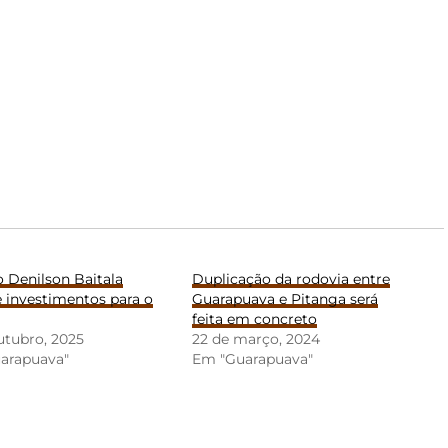
o Denilson Baitala
Duplicação da rodovia entre
 investimentos para o
Guarapuava e Pitanga será
feita em concreto
utubro, 2025
22 de março, 2024
arapuava"
Em "Guarapuava"