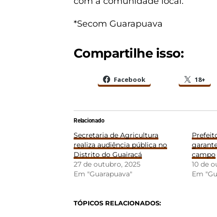
com a comunidade local.
*Secom Guarapuava
Compartilhe isso:
Facebook
18+
Relacionado
Secretaria de Agricultura
Prefeit
realiza audiência pública no
garante
Distrito do Guairacá
campo
27 de outubro, 2025
10 de o
Em "Guarapuava"
Em "Gu
TÓPICOS RELACIONADOS: