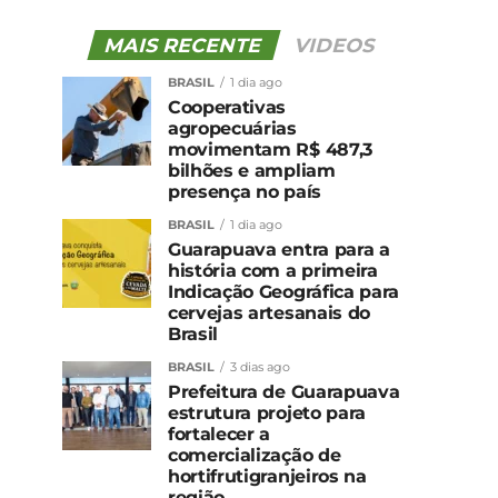
MAIS RECENTE
VIDEOS
BRASIL
1 dia ago
Cooperativas
agropecuárias
movimentam R$ 487,3
bilhões e ampliam
presença no país
BRASIL
1 dia ago
Guarapuava entra para a
história com a primeira
Indicação Geográfica para
cervejas artesanais do
Brasil
BRASIL
3 dias ago
Prefeitura de Guarapuava
estrutura projeto para
fortalecer a
comercialização de
hortifrutigranjeiros na
região