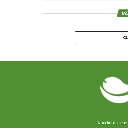
VO
C
Notícias do seto