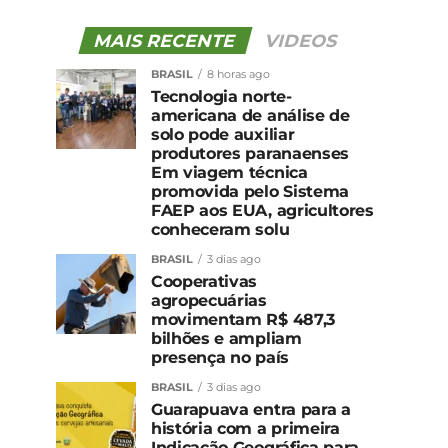
MAIS RECENTE
VIDEOS
BRASIL
8 horas ago
Tecnologia norte-
americana de análise de
solo pode auxiliar
produtores paranaenses
Em viagem técnica
promovida pelo Sistema
FAEP aos EUA, agricultores
conheceram solu
BRASIL
3 dias ago
Cooperativas
agropecuárias
movimentam R$ 487,3
bilhões e ampliam
presença no país
BRASIL
3 dias ago
Guarapuava entra para a
história com a primeira
Indicação Geográfica para