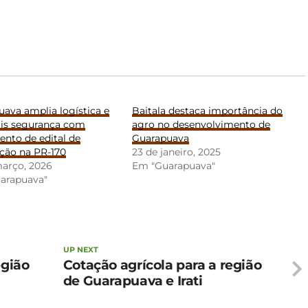
ava amplia logística e
Baitala destaca importância do
ais segurança com
agro no desenvolvimento de
nto de edital de
Guarapuava
ção na PR-170
23 de janeiro, 2025
março, 2026
Em "Guarapuava"
arapuava"
UP NEXT
egião
Cotação agrícola para a região
de Guarapuava e Irati