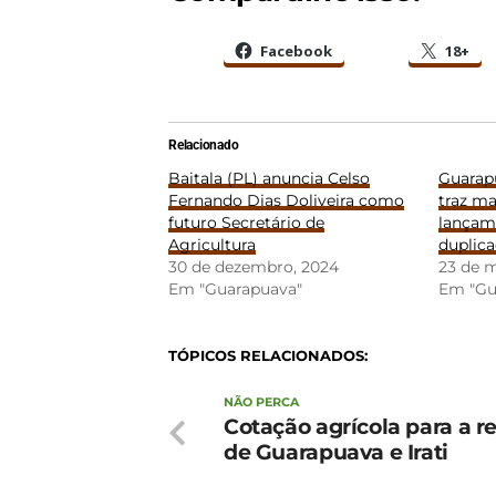
Facebook
18+
Relacionado
Baitala (PL) anuncia Celso
Guarapu
Fernando Dias Doliveira como
traz m
futuro Secretário de
lançame
Agricultura
duplica
30 de dezembro, 2024
23 de 
Em "Guarapuava"
Em "Gu
TÓPICOS RELACIONADOS:
NÃO PERCA
Cotação agrícola para a r
de Guarapuava e Irati