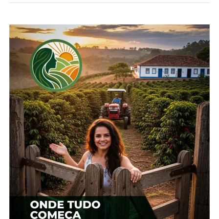
Porém, a elevação da receita e a estabilidade dos
custos neste primeiro trimestre têm contribuído
para melhorar o poder de compra do pecuarista
frente aos insumos mais importantes da atividade.
A pesquisa do Cepea em parceria com a CNA
estima que a margem bruta se elevou em 30% na
“média Brasil” nesse primeiro trimestre.
Apesar da expectativa de alta para o preço do leite
captado em março, agentes consultados pelo
Cepea relatam preocupações em relação ao
mercado, à medida que encontram dificuldades
em realizar o repasse da valorização no campo para
a venda dos lácteos. Com a matéria-prima mais
cara, os preços dos lácteos no atacado paulista
seguiram avançando em março. Porém, as
variações observadas na negociação das indústrias
com os canais de distribuição são menores do que
as registradas no campo.