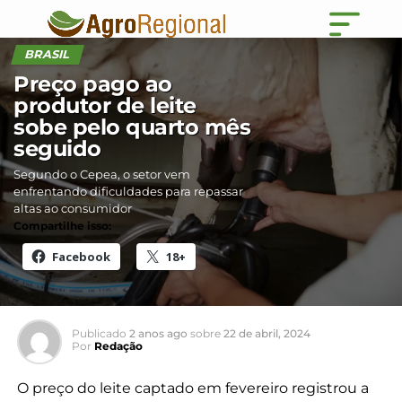
BRASIL
Preço pago ao
produtor de leite
sobe pelo quarto mês
seguido
Segundo o Cepea, o setor vem
enfrentando dificuldades para repassar
altas ao consumidor
Compartilhe isso:
Facebook
18+
Publicado
2 anos ago
sobre
22 de abril, 2024
Por
Redação
O preço do leite captado em fevereiro registrou a