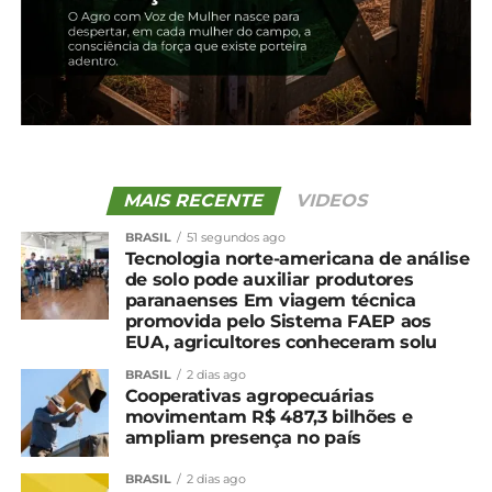
Ao mesmo tempo, as importações continuam
sendo pauta importante para os agentes do
mercado. Os dados da Secex mostram que as
compras externas de lácteos em março caíram 3,3%
em relação a fevereiro – porém, esse volume ainda
é 14,4% maior que o registrado no mesmo período
do ano passado.
MAIS RECENTE
VIDEOS
BRASIL
51 segundos ago
*Cepea com edição
Tecnologia norte-americana de análise
de solo pode auxiliar produtores
paranaenses Em viagem técnica
Compartilhe isso:
promovida pelo Sistema FAEP aos
EUA, agricultores conheceram solu
Facebook
18+
BRASIL
2 dias ago
Cooperativas agropecuárias
movimentam R$ 487,3 bilhões e
ampliam presença no país
Relacionado
BRASIL
2 dias ago