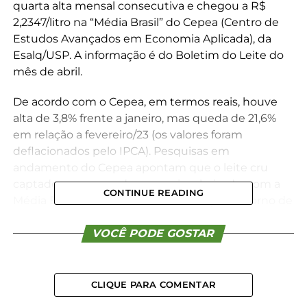
quarta alta mensal consecutiva e chegou a R$
2,2347/litro na “Média Brasil” do Cepea (Centro de
Estudos Avançados em Economia Aplicada), da
Esalq/USP. A informação é do Boletim do Leite do
mês de abril.
De acordo com o Cepea, em termos reais, houve
alta de 3,8% frente a janeiro, mas queda de 21,6%
em relação a fevereiro/23 (os valores foram
deflacionados pelo IPCA). Pesquisas em
andamento do Cepea apontam que o leite cru
captado em março deve seguir valorizado, com a
CONTINUE READING
Média Brasil podendo registrar avanço em torno de
4%. A alta é explicada pela redução da oferta no
campo, que caiu 3,35% de janeiro para fevereiro.
VOCÊ PODE GOSTAR
Laticínios e cooperativas ainda disputam
fornecedores para garantir o abastecimento de
matéria-prima.
CLIQUE PARA COMENTAR