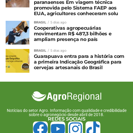
paranaenses Em viagem técnica
pó no Paraná
promovida pelo Sistema FAEP aos
13 de janeiro, 2026
EUA, agricultores conheceram solu
Em "Paraná"
BRASIL
5 dias ago
Cooperativas agropecuárias
movimentam R$ 487,3 bilhões e
TÓPICOS RELACIONADOS:
ampliam presença no país
UP NEXT
Paraná terá tempestades severas neste fim
BRASIL
5 dias ago
Guarapuava entra para a história com
de semana, aponta previsão do Simepar
a primeira Indicação Geográfica para
NÃO PERCA
cervejas artesanais do Brasil
Nove produtos paranaenses tiveram
crescimento superior a 30% nas exportações
em 2025
Notícias do setor Agro. Informação com qualidade e credibilidade
sobre o agronegócio desde abril de 2018.
REDES SOCIAIS