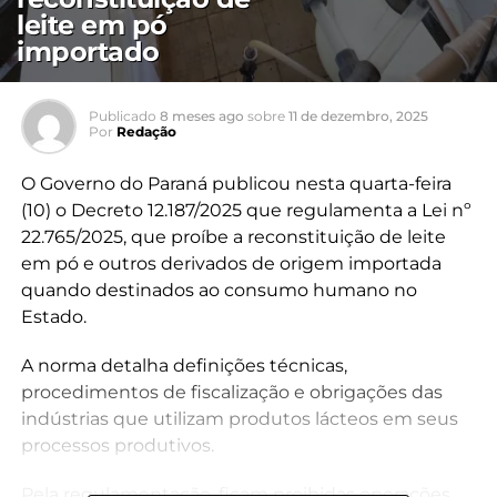
leite em pó
importado
Publicado
8 meses ago
sobre
11 de dezembro, 2025
Por
Redação
O Governo do Paraná publicou nesta quarta-feira
(10) o Decreto 12.187/2025 que regulamenta a Lei nº
22.765/2025, que proíbe a reconstituição de leite
em pó e outros derivados de origem importada
quando destinados ao consumo humano no
Estado.
A norma detalha definições técnicas,
procedimentos de fiscalização e obrigações das
indústrias que utilizam produtos lácteos em seus
processos produtivos.
Pela regulamentação, ficam proibidas operações