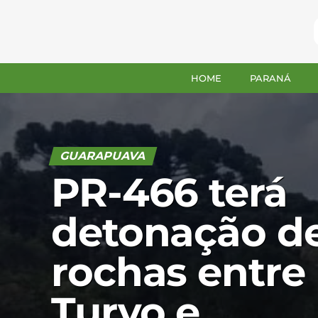
HOME
PARANÁ
GUARAPUAVA
PR-466 terá
detonação d
rochas entre
Turvo e