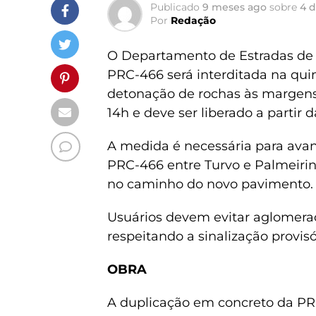
Publicado
9 meses ago
sobre
4 
Por
Redação
O Departamento de Estradas de
PRC-466 será interditada na quint
detonação de rochas às margens 
14h e deve ser liberado a partir d
A medida é necessária para ava
PRC-466 entre Turvo e Palmeirin
no caminho do novo pavimento.
Usuários devem evitar aglomeraç
respeitando a sinalização provisó
OBRA
A duplicação em concreto da PRC