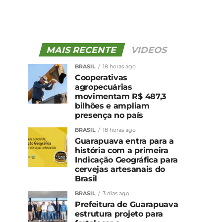
MAIS RECENTE
VIDEOS
BRASIL
18 horas ago
Cooperativas
agropecuárias
movimentam R$ 487,3
bilhões e ampliam
presença no país
BRASIL
18 horas ago
Guarapuava entra para a
história com a primeira
Indicação Geográfica para
cervejas artesanais do
Brasil
BRASIL
3 dias ago
Prefeitura de Guarapuava
estrutura projeto para