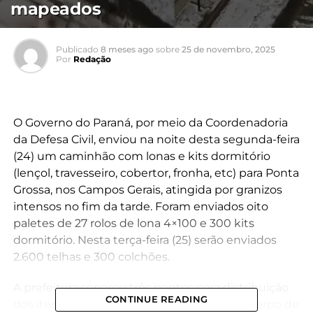
mapeados
Publicado
8 meses ago
sobre
25 de novembro, 2025
Por
Redação
O Governo do Paraná, por meio da Coordenadoria
da Defesa Civil, enviou na noite desta segunda-feira
(24) um caminhão com lonas e kits dormitório
(lençol, travesseiro, cobertor, fronha, etc) para Ponta
Grossa, nos Campos Gerais, atingida por granizos
intensos no fim da tarde. Foram enviados oito
paletes de 27 rolos de lona 4×100 e 300 kits
dormitório. Nesta terça-feira (25) serão enviados
2.600 telhas e 300 colchões.
A prefeitura separou três pontos para distribuição
CONTINUE READING
dos itens: Corpo de Bombeiros do Centro, Corpo de