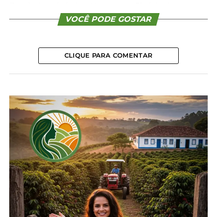
Bombeiros do bairro Uvaranas e Ginásio de
Esportes do Santa Mônica.
VOCÊ PODE GOSTAR
Os estragos na cidade ainda estão sendo
mapeados em parceria com a Prefeitura e o Corpo
CLIQUE PARA COMENTAR
de Bombeiros e ainda não há estimativas oficiais
de desabrigados ou desalojados na cidade. Houve
registros de granizo nos bairros Uvaranas, Cará-Cará,
Olarias, Oficinas, Boa Vista, 31 de Março, Vila
Princesa, Vila Marina e Jardim Carvalho, entre
outros.
As pedras de gelo, com aproximadamente 3 cm de
diâmetro, provocaram danos significativos em
residências e estabelecimentos, resultando em
destelhamentos e pontos isolados de alagamento.
De acordo com o Simepar, as imagens dos radares
flagraram o momento da tempestade por volta das