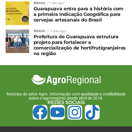
3 de novembro, 2025
BRASIL
1 dia ago
Em "Paraná"
Guarapuava entra para a história com
a primeira Indicação Geográfica para
Bombeiros procuram por
cervejas artesanais do Brasil
criança arrastada pela
enxurrada em General
BRASIL
3 dias ago
Carneiro
Prefeitura de Guarapuava estrutura
7 de novembro, 2024
projeto para fortalecer a
comercialização de hortifrutigranjeiros
Em "Paraná"
na região
TÓPICOS RELACIONADOS:
UP NEXT
Paraná projeta safra de mandioca em 4,2
milhões de toneladas
Notícias do setor Agro. Informação com qualidade e credibilidade
NÃO PERCA
sobre o agronegócio desde abril de 2018.
REDES SOCIAIS
Cotação agrícola para a região de
Guarapuava e Irati