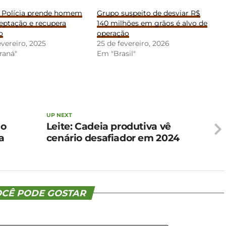
: Polícia prende homem
Grupo suspeito de desviar R$
eptação e recupera
140 milhões em grãos é alvo de
o
operação
evereiro, 2025
25 de fevereiro, 2026
raná"
Em "Brasil"
UP NEXT
no
Leite: Cadeia produtiva vê
a
cenário desafiador em 2024
CÊ PODE GOSTAR