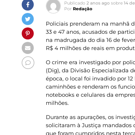
Publicado
2 anos ago
sobre
14 de
Por
Redação
Policiais prenderam na manhã de
33 e 47 anos, acusados de parti
na madrugada do dia 16 de fever
R$ 4 milhões de reais em produt
O crime era investigado por polic
(Dig), da Divisão Especializada 
época, o local foi invadido por
caminhões e renderam os funcion
notebooks e celulares da empre
milhões.
Durante as apurações, os investi
solicitaram à Justiça mandados 
que foram cumpridos nesta terça-