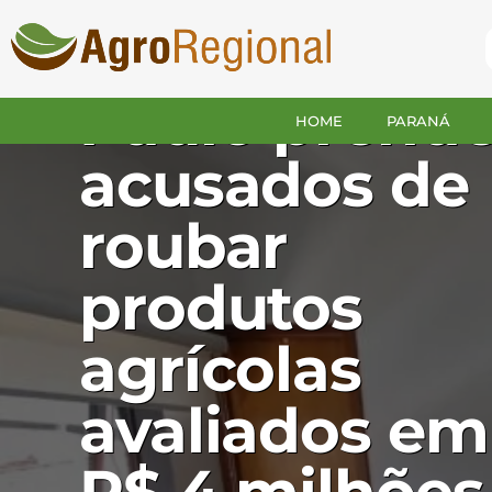
BRASIL
PM de São
Paulo prend
HOME
PARANÁ
acusados de
roubar
produtos
agrícolas
avaliados em