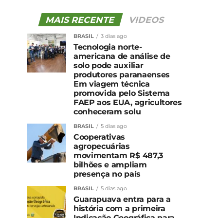
MAIS RECENTE
VIDEOS
BRASIL
3 dias ago
Tecnologia norte-
americana de análise de
solo pode auxiliar
produtores paranaenses
Em viagem técnica
promovida pelo Sistema
FAEP aos EUA, agricultores
conheceram solu
BRASIL
5 dias ago
Cooperativas
agropecuárias
movimentam R$ 487,3
bilhões e ampliam
presença no país
BRASIL
5 dias ago
Guarapuava entra para a
história com a primeira
Indicação Geográfica para