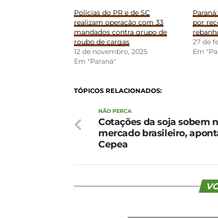
Polícias do PR e de SC
Paraná
realizam operação com 33
por rec
mandados contra grupo de
rebanh
roubo de cargas
27 de f
12 de novembro, 2025
Em "Pa
Em "Paraná"
TÓPICOS RELACIONADOS:
NÃO PERCA
Cotações da soja sobem 
mercado brasileiro, apont
Cepea
VO