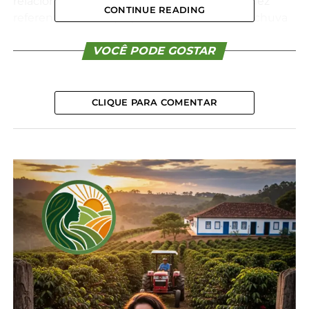
relacionados a agrotóxicos; estudo de turbidez
CONTINUE READING
referente à chuva (o quanto um volume de chuva
pode trazer de problemas relacionados à turbidez e
tratamento de água); cálculos de consumo de
VOCÊ PODE GOSTAR
água ligados à sensação térmica em período de
ondas de calor (previsão no abastecimento); e o
ranqueamento dos mananciais por tamanho e
CLIQUE PARA COMENTAR
disponibilidade.
Também será feita a calibração dos modelos
hidrológicos, com a entrada de novas estações
meteorológicas, como a
instalada recentemente
na base do Pico Marumbi
, em Morretes.
A inteligência artificial será implantada para
compilar dados estratégicos, oferecendo maior
agilidade nas consultas. “A IA entregará dados já
organizados de forma estratégica para consumo,
como cálculos de histórico ou previsão”, explica