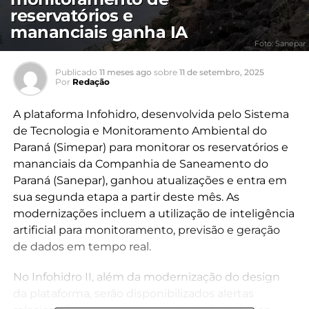
reservatórios e
mananciais ganha IA
Foto: Sanepar
Publicado
11 meses ago
sobre
11 de setembro, 2025
Por
Redação
A plataforma Infohidro, desenvolvida pelo Sistema
de Tecnologia e Monitoramento Ambiental do
Paraná (Simepar) para monitorar os reservatórios e
mananciais da Companhia de Saneamento do
Paraná (Sanepar), ganhou atualizações e entra em
sua segunda etapa a partir deste mês. As
modernizações incluem a utilização de inteligência
artificial para monitoramento, previsão e geração
de dados em tempo real.
No Infohidro II, além da modernização do design
da plataforma, serão disponibilizados alertas