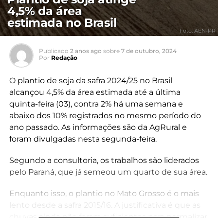
4,5% da área
estimada no Brasil
Foto: AEN-PR
Publicado
2 anos ago
sobre
7 de outubro, 2024
Por
Redação
O plantio de soja da safra 2024/25 no Brasil
alcançou 4,5% da área estimada até a última
quinta-feira (03), contra 2% há uma semana e
abaixo dos 10% registrados no mesmo período do
ano passado. As informações são da AgRural e
foram divulgadas nesta segunda-feira.
Segundo a consultoria, os trabalhos são liderados
pelo Paraná, que já semeou um quarto de sua área.
Enquanto isso, o plantio no Mato Grosso é o mais
lento desde a safra 2015/16. A justificativa é que as
chuvas ainda não foram suficientes para normalizar