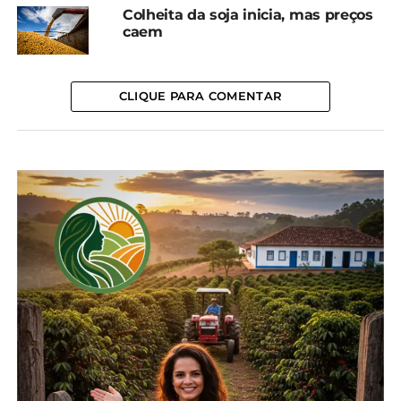
Plantio da safra verão
Plantio de soja do Paraná
Colheita da soja inicia, mas preços
2023/24 de milho atinge
atinge 92% da área;
caem
97,6% no Brasil
colheita de trigo vai a
3 de janeiro, 2024
98%
Em "Brasil"
12 de novembro, 2024
Em "Paraná"
CLIQUE PARA COMENTAR
Plantio da segunda safra
de milho chega a 28% no
PR
6 de fevereiro, 2025
Em "Paraná"
TÓPICOS RELACIONADOS:
AGRICULTURA
AGRO
AGRONEGÓCIO
SOJA
UP NEXT
Preços do trigo caem com força neste início
de outubro, aponta Cepea
NÃO PERCA
Milho: Com novas altas, Indicador retoma