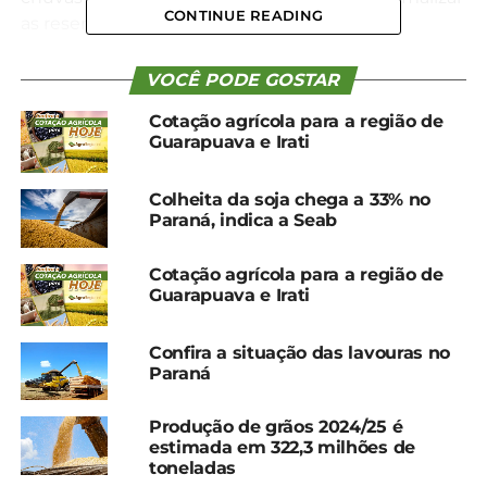
CONTINUE READING
as reservas hídricas do solo.
MILHO
VOCÊ PODE GOSTAR
O plantio de milho primeira safra, por sua vez,
Cotação agrícola para a região de
Guarapuava e Irati
atingiu 37% da área no centro-sul até a última
quinta-feira, ante 30% na semana precedente e em
linha com o índice de um ano atrás.
Colheita da soja chega a 33% no
Paraná, indica a Seab
*ForbesAgro
Cotação agrícola para a região de
Guarapuava e Irati
Compartilhe isso:
Confira a situação das lavouras no
Facebook
18+
Paraná
Produção de grãos 2024/25 é
estimada em 322,3 milhões de
Relacionado
toneladas