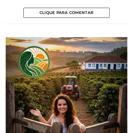
instituição certificadora com programa
reconhecido pelo Mapa; e os sistemas de produção
CLIQUE PARA COMENTAR
orgânica, mediante certificação realizada por
instituições certificadoras credenciadas pelo Mapa
ou certificação realizada por organismos
participativos avaliação da conformidade orgânica,
no âmbito do Sistema Participativo de Garantia
(SPG).
Também tem direito ao desconto o produtor que
houver, nos últimos cinco anos agrícolas,
contratado crédito de investimento em um dos
subprogramas do RenovAgro (antigo Programa
ABC), desde que o crédito de custeio seja
destinado a atividades desenvolvidas em área total
ou parcialmente coincidente com a área objeto do
financiamento do RenovAgro e o custeio seja
relacionado à atividade financiada. Nesse caso,
basta que o produtor autorize a instituição