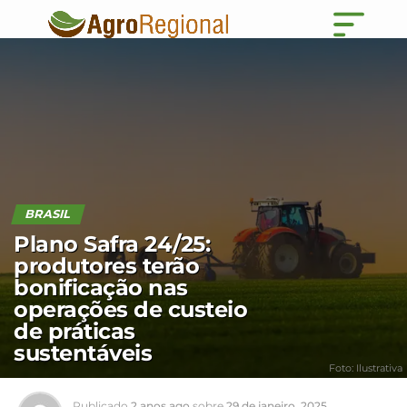
BRASIL
Plano Safra 24/25:
produtores terão
bonificação nas
operações de custeio
de práticas
sustentáveis
Foto: Ilustrativa
Publicado
2 anos ago
sobre
29 de janeiro, 2025