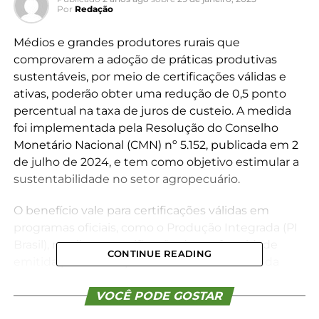
Por
Redação
Médios e grandes produtores rurais que
comprovarem a adoção de práticas produtivas
sustentáveis, por meio de certificações válidas e
ativas, poderão obter uma redução de 0,5 ponto
percentual na taxa de juros de custeio. A medida
foi implementada pela Resolução do Conselho
Monetário Nacional (CMN) nº 5.152, publicada em 2
de julho de 2024, e tem como objetivo estimular a
sustentabilidade no setor agropecuário.
O benefício vale para certificações válidas em
programas oficiais, como o Produção Integrada (PI
Brasil), mediante certificação de conformidade
CONTINUE READING
emitida por instituição certificadora acreditada
pelo Instituto Nacional de Metrologia, Qualidade e
Tecnologia (Inmetro); o Programa de Boas Práticas
VOCÊ PODE GOSTAR
Agrícolas (BPA), mediante certificação emitida por