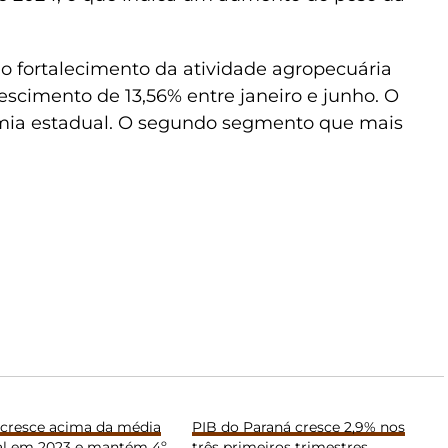
o fortalecimento da atividade agropecuária
cimento de 13,56% entre janeiro e junho. O
omia estadual. O segundo segmento que mais
.
 cresce acima da média
PIB do Paraná cresce 2,9% nos
al em 2023 e mantém 4º
três primeiros trimestres,