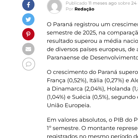
Publicado
11 meses ago
sobre
24
Por
Redação
O Paraná registrou um crescimen
semestre de 2025, na comparaçã
resultado superou a média nacio
de diversos países europeus, de
Paranaense de Desenvolvimento 
O crescimento do Paraná superou
França (0,52%), Itália (0,27%) e
a Dinamarca (2,04%), Holanda (1,8
(1,04%) e Suécia (0,5%), segundo 
União Europeia.
Em valores absolutos, o PIB do 
1º semestre. O montante represen
registrados no mesmo período d