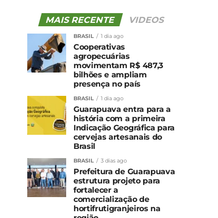
MAIS RECENTE
VIDEOS
BRASIL
1 dia ago
Cooperativas
agropecuárias
movimentam R$ 487,3
bilhões e ampliam
presença no país
BRASIL
1 dia ago
Guarapuava entra para a
história com a primeira
Indicação Geográfica para
cervejas artesanais do
Brasil
BRASIL
3 dias ago
Prefeitura de Guarapuava
estrutura projeto para
fortalecer a
comercialização de
hortifrutigranjeiros na
região