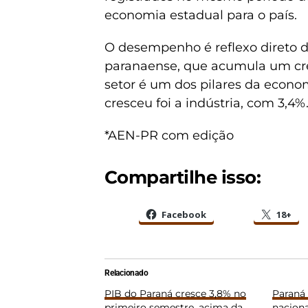
economia estadual para o país.
O desempenho é reflexo direto d
paranaense, que acumula um cres
setor é um dos pilares da econ
cresceu foi a indústria, com 3,4%
*AEN-PR com edição
Compartilhe isso:
Facebook
18+
Relacionado
PIB do Paraná cresce 3,8% no
Paraná
primeiro semestre, acima da
nacion