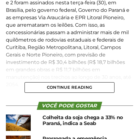
e 2 foram assinados nesta terça-feira (30), em
Brasília, pelo governo federal, Governo do Paraná e
as empresas Via Araucária e EPR Litoral Pioneiro,
que arremataram os leilões. Com isso, as
concessionárias passam a administrar mais de mil
quilômetros de rodovias estaduais e federais de
Curitiba, Região Metropolitana, Litoral, Campos
Gerais e Norte Pioneiro, com previsão de
investimento de R$ 30,4 bilhões (R$ 18,7 bilhões
em grandes obras e R$ 11,7 bilhões em
manutenção) nos trechos ao longo de 30 anos, até
2054.
CONTINUE READING
A assinatura foi feita pelo ministro dos Transportes,
Renan Filho, o governador Carlos Massa Ratinho
VOCÊ PODE GOSTAR
Junior, o diretor-geral da Agência Nacional de
Colheita da soja chega a 33% no
Transportes Terrestres (ANTT), Rafael Vitale, o
Paraná, indica a Seab
diretor-presidente do grupo EPR Litoral Pioneiro,
José Carlos Cassaniga, e o sócio do Grupo Pátria,
Prorrogada a emergência