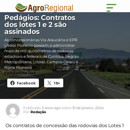
PARANÁ
Pedágios: Contratos
dos lotes 1 e 2 são
assinados
As concessionárias Via Araucária e EPR
Litoral Pioneiro passam a administrar
mais de mil quilômetros de rodovias
estaduais e federais de Curitiba, Região
Metropolitana, Litoral, Campos Gerais e
Norte Pioneiro
Compartilhe isso:
Facebook
18+
Publicado
3 anos ago
sobre
31 de janeiro, 2024
Por
Redação
Os contratos de concessão das rodovias dos Lotes 1