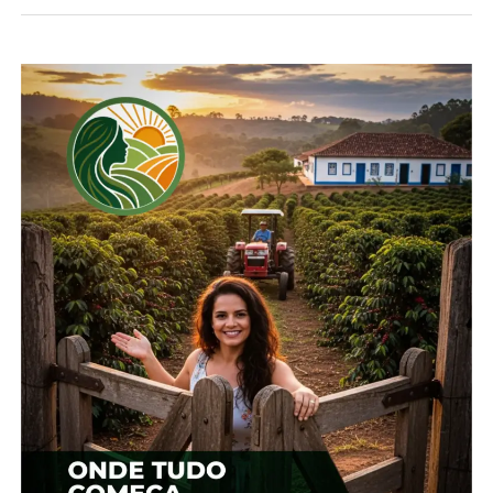
PRÓXIMOS PASSOS
As duas concessionárias estão trabalhando nas
estruturas das praças de pedágio desde o final do
ano passado, mas o prazo da concessão só passa a
contar a partir da Data da Assunção, caracterizada
pela assinatura do Termo de Arrolamento e
Transferência de Bens, o que deve ocorrer nos