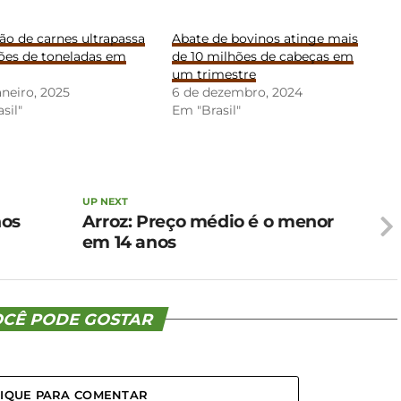
o de carnes ultrapassa
Abate de bovinos atinge mais
hões de toneladas em
de 10 milhões de cabeças em
um trimestre
aneiro, 2025
6 de dezembro, 2024
sil"
Em "Brasil"
UP NEXT
nos
Arroz: Preço médio é o menor
em 14 anos
CÊ PODE GOSTAR
LIQUE PARA COMENTAR