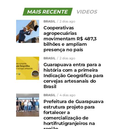
MAIS RECENTE
VIDEOS
BRASIL
2 dias ago
Cooperativas
agropecuárias
movimentam R$ 487,3
bilhões e ampliam
presença no país
BRASIL
2 dias ago
Guarapuava entra para a
história com a primeira
Indicação Geográfica para
cervejas artesanais do
Brasil
BRASIL
4 dias ago
Prefeitura de Guarapuava
estrutura projeto para
fortalecer a
comercialização de
hortifrutigranjeiros na
região