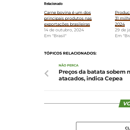
Relacionado
Carne bovina é um dos
Produçã
principais produtos nas
31 mil
exportações brasileiras
2024
14 de outubro, 2024
29 de j
Em "Brasil"
Em "Bra
TÓPICOS RELACIONADOS:
NÃO PERCA
Preços da batata sobem 
atacados, indica Cepea
VO
C