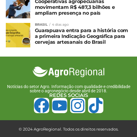
Facebook
18+
Cooperativas agropecuárias
movimentam R$ 487,3 bilhões e
ampliam presença no país
BRASIL
4 dias ago
Relacionado
Guarapuava entra para a história com
a primeira Indicação Geográfica para
Comissão Estadual de
Encontro em Cascavel
cervejas artesanais do Brasil
Mulheres da FAEP coloca
reúne mais de 1,5 mil
a família no centro das
produtoras rurais
ações em 2026
9 de agosto, 2024
13 de abril, 2026
Em "Paraná"
Em "Brasil"
Coordenadora da CEMF,
Lisiane Rocha Czech é
Notícias do setor Agro. Informação com qualidade e credibilidade
premiada em congresso
sobre o agronegócio desde abril de 2018.
REDES SOCIAIS
nacional
25 de outubro, 2024
Em "Paraná"
TÓPICOS RELACIONADOS:
MULHER RURAL
© 2024 AgroRegional. Todos os direitos reservados.