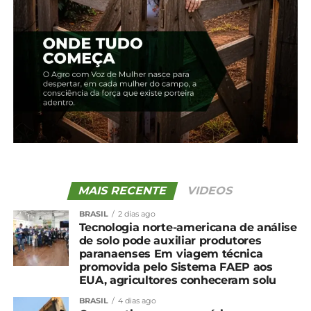
para que eu participasse da comissão, pois sabem
que o nosso intuito é o fortalecimento do agro”,
revela a produtora.
Dentre as missões no cargo de presidente interina
está o desafio de criar comissões em todos os
Estados. “Praticamente concluímos isso. Faltam
apenas alguns Estados formalizarem, mas já estão
a caminho”, conta Simone, que destaca a intensa
troca de experiências proporcionadas pelo contato
com mulheres de todo Brasil.
MAIS RECENTE
VIDEOS
*Sistema FAEP/SENAR-PR
BRASIL
2 dias ago
Tecnologia norte-americana de análise
de solo pode auxiliar produtores
paranaenses Em viagem técnica
promovida pelo Sistema FAEP aos
Compartilhe isso:
EUA, agricultores conheceram solu
BRASIL
4 dias ago