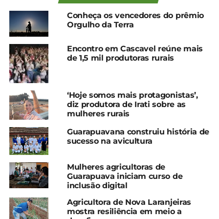
impacto que a CEMF e as comissões locais de
Conheça os vencedores do prêmio
mulheres, formadas junto aos sindicatos rurais do
Orgulho da Terra
Paraná, estão trazendo para o meio rural.
Encontro em Cascavel reúne mais
Desde a criação da CEMF, em 2021, é possível
de 1,5 mil produtoras rurais
elencar diversas iniciativas que vêm trazendo
benefícios para o setor agropecuário estadual,
como a reativação de sindicatos rurais e mesmo a
‘Hoje somos mais protagonistas’,
abertura de novas entidades para o fortalecimento
diz produtora de Irati sobre as
do sistema sindical rural.
mulheres rurais
Guarapuavana construiu história de
“A transformação é feita dentro e fora da porteira.
sucesso na avicultura
Dentro, são a gestão e as mudanças que
conseguimos trazer para a propriedade. Fora,
Mulheres agricultoras de
envolve o fortalecimento dos sindicatos rurais”,
Guarapuava iniciam curso de
explica Simone. Essa percepção vai ao encontro do
inclusão digital
trabalho da comissão nacional, que busca valorizar,
Agricultora de Nova Laranjeiras
encorajar e preparar as mulheres do meio rural para
mostra resiliência em meio a
ampliar o protagonismo feminino dentro do