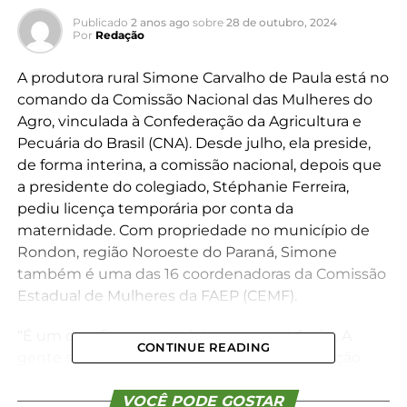
Publicado
2 anos ago
sobre
28 de outubro, 2024
Por
Redação
A produtora rural Simone Carvalho de Paula está no
comando da Comissão Nacional das Mulheres do
Agro, vinculada à
Confederação da Agricultura e
Pecuária do Brasil (CNA)
. Desde julho, ela preside,
de forma interina, a comissão nacional, depois que
a presidente do colegiado, Stéphanie Ferreira,
pediu licença temporária por conta da
maternidade. Com propriedade no município de
Rondon, região Noroeste do Paraná, Simone
também é uma das 16 coordenadoras da
Comissão
Estadual de Mulheres da FAEP (CEMF)
.
“É um desafio, mas também uma satisfação. A
CONTINUE READING
gente sempre almejou que essa transformação
que vimos acontecer no Paraná atingisse o nível
nacional”, destaca a dirigente, referindo-se ao
VOCÊ PODE GOSTAR