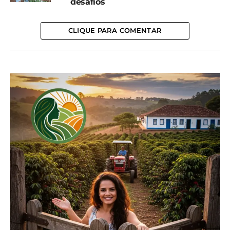
desafios
sistema sindical.
CLIQUE PARA COMENTAR
Pioneirismo da CEMF
A CEMF foi uma das primeiras a serem formalizadas
no país, se transformando em referência nacional.
“Por onde eu vou, percebo que nos tornamos
inspiração para os outros Estados por conta dessa
forma diferenciada como trabalhamos o agro”,
avalia.
Segundo Simone, a rotina mudou desde que
assumiu a presidência interina da
Comissão
Nacional de Mulheres do Agro
. “Mudanças para o
bem, porque participamos de muitos eventos pelo
país”, ressalta Simone. “Eu também trabalho na
propriedade, coloco a mão na massa. Felizmente
meu marido e o meu filho entenderam esse
momento. Eles foram aqueles que mais apoiaram