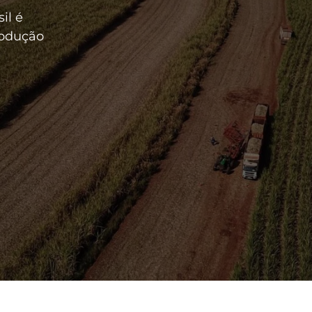
il é
rodução