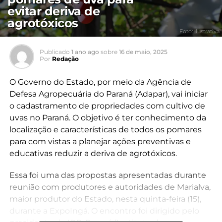
evitar deriva de
agrotóxicos
Foto: Ilustrativa
Publicado
1 ano ago
sobre
16 de maio, 2025
Por
Redação
O Governo do Estado, por meio da Agência de
Defesa Agropecuária do Paraná (Adapar), vai iniciar
o cadastramento de propriedades com cultivo de
uvas no Paraná. O objetivo é ter conhecimento da
localização e características de todos os pomares
para com vistas a planejar ações preventivas e
educativas reduzir a deriva de agrotóxicos.
Essa foi uma das propostas apresentadas durante
reunião com produtores e autoridades de Marialva,
maior produtor do Estado, nesta quinta-feira (15),
durante a ExpoIngá. O encontro foi dirigido pelo