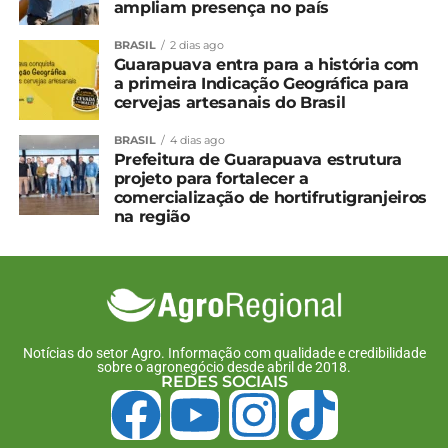
consensual”, disse.
ampliam presença no país
O Estado também pretende intensificar trabalhos
BRASIL
2 dias ago
Guarapuava entra para a história com
em unidades de referência, com o objetivo de
a primeira Indicação Geográfica para
demonstrar a eficácia de produtos não hormonais
cervejas artesanais do Brasil
no controle de ervas daninhas, o que favorece
também a produção de uvas. “Dá para fazer
BRASIL
4 dias ago
Prefeitura de Guarapuava estrutura
diferente”, afirmou.
projeto para fortalecer a
comercialização de hortifrutigranjeiros
*IDR-PR
na região
Compartilhe isso:
Facebook
18+
Notícias do setor Agro. Informação com qualidade e credibilidade
sobre o agronegócio desde abril de 2018.
REDES SOCIAIS
Relacionado
Adapar alerta sobre
Em Irati, encontro