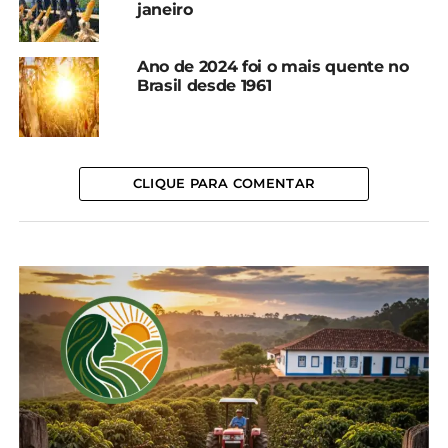
Azul) fez 39,4°C no dia 27/11.
janeiro
*Simepar com edição
Ano de 2024 foi o mais quente no
Brasil desde 1961
Compartilhe isso:
Facebook
18+
CLIQUE PARA COMENTAR
Relacionado
Primavera de 2023 foi
Centro-Sul do Paraná teve
bastante chuvosa e
chuva acima da média
quente no Paraná
em fevereiro
22 de dezembro, 2023
5 de março, 2024
Em "Paraná"
Em "Paraná"
Chuva ficou abaixo da
média no Paraná em
outubro