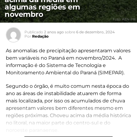
algumas regiões em
novembro
Foto: AEN-PR
Publicado
2 anos ago
sobre
6 de dezembro, 2024
Por
Redação
As anomalias de precipitação apresentaram valores
bem variáveis no Paraná em novembro/2024. A
informação é do Sistema de Tecnologia e
Monitoramento Ambiental do Paraná (SIMEPAR).
Segundo o órgão, é muito comum nesta época do
ano as áreas de instabilidade atuarem de forma
mais localizada, por isso os acumulados de chuva
apresentam valores bem diferentes mesmo em
regiões próximas. Choveu acima da média histórica
no litoral, na maior parte do centro-sul e do
noroeste paranaense.