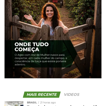
5 de novembro, 2024
Em "Paraná"
TÓPICOS RELACIONADOS:
CHUVA
CLIMA
CLIMA PARANÁ
PARANÁ
PREVISÃO DO TEMPO
UP NEXT
BR 277 segue totalmente interditada na
região da Serra da Esperança
NÃO PERCA
Cotação agrícola para a região de
Guarapuava e Irati
MAIS RECENTE
VIDEOS
BRASIL
21 horas ago