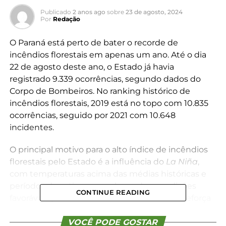
Publicado
2 anos ago
sobre
23 de agosto, 2024
Por
Redação
O Paraná está perto de bater o recorde de
incêndios florestais em apenas um ano. Até o dia
22 de agosto deste ano, o Estado já havia
registrado 9.339 ocorrências, segundo dados do
Corpo de Bombeiros. No ranking histórico de
incêndios florestais, 2019 está no topo com 10.835
ocorrências, seguido por 2021 com 10.648
incidentes.
O principal motivo para o alto índice de incêndios
florestais pelo Estado é a influência do
La Niña
,
com temperaturas acima das médias históricas e
períodos de estiagens prolongadas, condições
CONTINUE READING
favoráveis para as ocorrências. Esse cenário reforça
a importância de se adotar ações preventivas,
evitando que queimadas se alastrem, causando
VOCÊ PODE GOSTAR