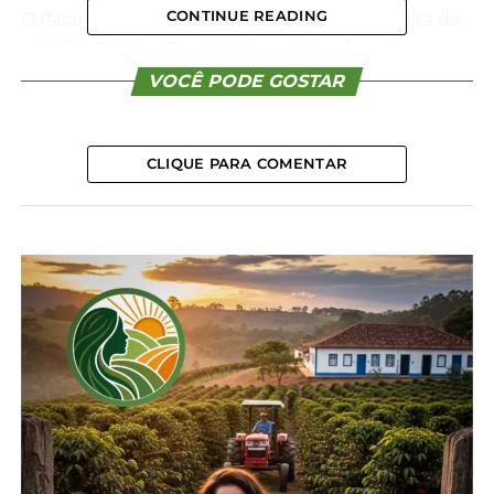
CONTINUE READING
O Paraná ocupou a quarta posição, com receita de
US$ 2,8 milhões para 1.154 toneladas. Nos cinco
meses de 2023 tinham sido 401 toneladas a um
VOCÊ PODE GOSTAR
custo de US$ 1,3 milhão. O principal destino do mel
brasileiro é os Estados Unidos.
CLIQUE PARA COMENTAR
*AEN-PR com edição
Compartilhe isso:
Facebook
18+
Relacionado
Paraná ocupa 4ª posição
Confira a situação da soja,