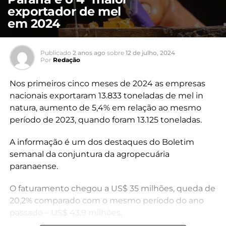
exportador de mel
em 2024
Publicado
2 anos ago
sobre
12 de julho, 2024
Por
Redação
Nos primeiros cinco meses de 2024 as empresas
nacionais exportaram 13.833 toneladas de mel in
natura, aumento de 5,4% em relação ao mesmo
período de 2023, quando foram 13.125 toneladas.
A informação é um dos destaques do Boletim
semanal da conjuntura da agropecuária
paranaense.
O faturamento chegou a US$ 35 milhões, queda de
20,2% comparado com o mesmo período do ano
passado – US$ 43,9 milhões.