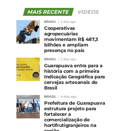
MAIS RECENTE
VIDEOS
BRASIL
2 dias ago
Cooperativas
agropecuárias
movimentam R$ 487,3
bilhões e ampliam
presença no país
BRASIL
2 dias ago
Guarapuava entra para a
história com a primeira
Indicação Geográfica para
cervejas artesanais do
Brasil
BRASIL
4 dias ago
Prefeitura de Guarapuava
estrutura projeto para
fortalecer a
comercialização de
hortifrutigranjeiros na
região