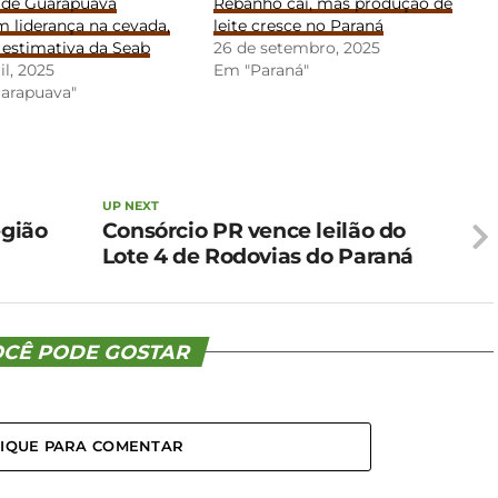
 de Guarapuava
Rebanho cai, mas produção de
 liderança na cevada,
leite cresce no Paraná
 estimativa da Seab
26 de setembro, 2025
il, 2025
Em "Paraná"
arapuava"
UP NEXT
egião
Consórcio PR vence leilão do
Lote 4 de Rodovias do Paraná
CÊ PODE GOSTAR
LIQUE PARA COMENTAR