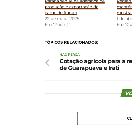
Paraná segue na liderança de
Região
produção e exportação de
mantém
carne de frango
mostra
22 de maio, 2025
1 de abr
Em "Paraná"
Em "Gu
TÓPICOS RELACIONADOS:
NÃO PERCA
Cotação agrícola para a r
de Guarapuava e Irati
VO
C