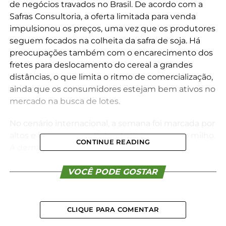
de negócios travados no Brasil. De acordo com a
Safras Consultoria, a oferta limitada para venda
impulsionou os preços, uma vez que os produtores
seguem focados na colheita da safra de soja. Há
preocupações também com o encarecimento dos
fretes para deslocamento do cereal a grandes
distâncias, o que limita o ritmo de comercialização,
ainda que os consumidores estejam bem ativos no
mercado na busca de lotes.
No cenário internacional, a semana foi marcada por
altos e baixos em na Bolsa de Chicago para o milho.
CONTINUE READING
A demanda aquecida para o cereal norte-
americano e o corte nos estoques globais do cereal
para a temporada 2024/25 atuaram como fatores
VOCÊ PODE GOSTAR
de suporte. Por outro lado, a manutenção dos
estoques norte-americanos e as preocupações
com a guerra comercial imposta pelo presidente
CLIQUE PARA COMENTAR
Donald Trump a parceiros comerciais do país e