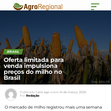
BRASIL
Oferta limitada para
venda impulsiona
preços do milho no
Brasil
Foto: AEN-PR
Publicado
1 ano ago
sobre
14 de março, 2025
Por
Redação
O mercado de milho registrou mais uma semana