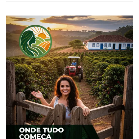
outros mercados tenham atuado como elementos
de pressão às cotações.
Preços internos
O valor médio da saca de milho no Brasil foi cotado
a R$ 84,01 no dia 13 de março, alta de 4,66% frente
aos R$ 80,27 registrados no fechamento da
semana passada. No mercado disponível ao
produtor, o preço do milho em Cascavel, Paraná, foi
cotado a R$ 81,00, avanço de 1,25% frente aos R$
80,00 registrados na última semana.
Em Campinas/CIF, a cotação ficou em R$ 95,00,
aumento de 2,15% frente aos R$ 93,00 praticados
na semana passada. Na região da Mogiana paulista,
o cereal avançou 1,1% na semana, passando de R$
91,00 para R$ 92,00 por saca.