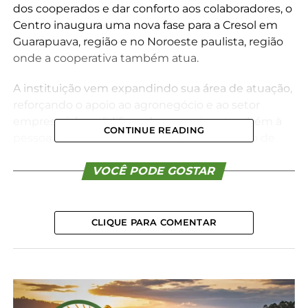
dos cooperados e dar conforto aos colaboradores, o
Centro inaugura uma nova fase para a Cresol em
Guarapuava, região e no Noroeste paulista, região
onde a cooperativa também atua.
A instituição vem expandindo sua área de atuação,
reforçando o apoio ao agronegócio e ao setor
empresarial e solidificando os serviços também à
CONTINUE READING
pessoa física. Essa “Onda Laranja” é resultado de
anos de trabalho, credibilidade, atuação junto a
comunidade e parceria com as instituições nos
VOCÊ PODE GOSTAR
locais onde a Cresol está presente.
CLIQUE PARA COMENTAR