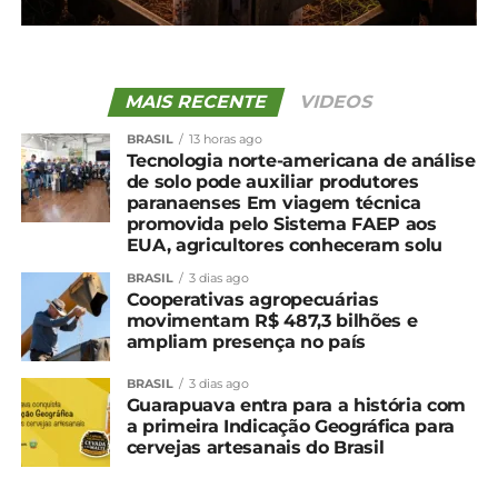
financeiras tradicionais cresceram 11%. O nosso
sistema Cresol cresceu 40%. A nossa Cresol
Grandes Lagos cresceu 52%. Então, crescer 52% não
é para qualquer instituição, não é para qualquer
MAIS RECENTE
VIDEOS
empresa. Isso é fruto de trabalho, fruto de
BRASIL
13 horas ago
credibilidade, isso é fruto de carisma, de dedicação
Tecnologia norte-americana de análise
para com o nosso cooperado, que é a nossa
de solo pode auxiliar produtores
essência”, afirmou.
paranaenses Em viagem técnica
promovida pelo Sistema FAEP aos
EUA, agricultores conheceram solu
O espaço abrigará mais de 140 espaços de trabalho,
auditório, salas corporativas de reunião, que
BRASIL
3 dias ago
também será de uso dos cooperados, espaço café,
Cooperativas agropecuárias
movimentam R$ 487,3 bilhões e
além de área de descanso. No total, são 3 mil². O
ampliam presença no país
novo Centro Administrativo da Cresol Grandes
Lagos está localizado na Rua Alzino Carazai, número
BRASIL
3 dias ago
Guarapuava entra para a história com
826, no bairro Primavera.
a primeira Indicação Geográfica para
cervejas artesanais do Brasil