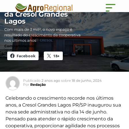
administrativo
fortalece expansão
da Cresol Grandes
Lagos
Com mais de 3 mil², o novo espaço é
resultado do crescimento da cooperativa
nos últimos anos
Compartilhe isso:
Facebook
18+
Publicado
2 anos ago
sobre
18 de junho, 2024
Por
Redação
Celebrando o crescimento recorde nos últimos
anos, a Cresol Grandes Lagos PR/SP inaugurou sua
nova sede administrativa no dia 14 de junho.
Pensado para atender o rápido crescimento da
cooperativa, proporcionar agilidade nos processos