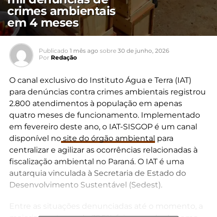
crimes ambientais
em 4 meses
Publicado
1 mês ago
sobre
30 de junho, 2026
Por
Redação
O canal exclusivo do Instituto Água e Terra (IAT)
para denúncias contra crimes ambientais registrou
2.800 atendimentos à população em apenas
quatro meses de funcionamento. Implementado
em fevereiro deste ano, o IAT-SISGOP é um canal
disponível no
site do órgão ambiental
para
centralizar e agilizar as ocorrências relacionadas à
fiscalização ambiental no Paraná. O IAT é uma
autarquia vinculada à Secretaria de Estado do
Desenvolvimento Sustentável (Sedest).
Entre as situações denunciadas até o momento, a