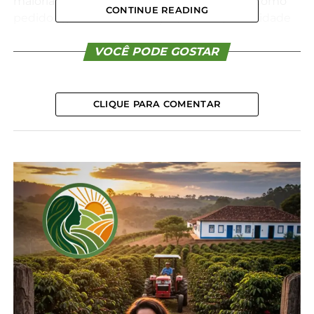
maioria, em torno de 32,5%, foi enquadrada como
CONTINUE READING
pedidos gerais de fiscalização, sem especificidade
na denúncia. Já em relação aos casos específicos, o
campeão foi o desmatamento, com cerca de 18,8%,
VOCÊ PODE GOSTAR
seguido de queimadas (2,7%) e maus-tratos com
animais (2,1%). Também apareceram no canal
situações envolvendo pesca, caça, agrotóxicos,
CLIQUE PARA COMENTAR
criação de animais, poda de árvores, poluição
hídrica, ocupação irregular e descarte irregular de
lixo.
O portal foi implementado com o propósito de
direcionar o volume de denúncias registradas
pela
Ouvidoria da autarquia
para um canal
específico e exclusivo. Antes da implementação do
IAT-SISGOP, das 6.777 denúncias registradas
exclusivamente no canal da Ouvidoria, em 2025,
90% eram relacionadas a crimes ambientais
cometidos por terceiros, que necessitavam de