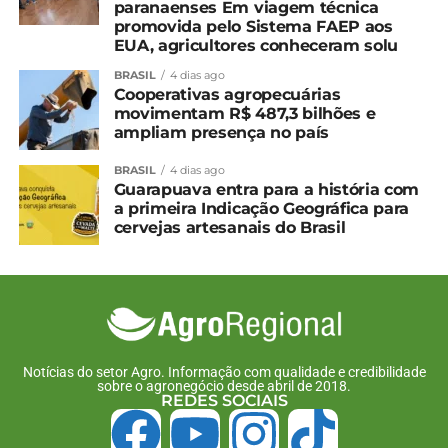
paranaenses Em viagem técnica
Suinocultor é multado
promovida pelo Sistema FAEP aos
em R$ 100 mil por
EUA, agricultores conheceram solu
infração ambiental no
Paraná
BRASIL
4 dias ago
16 de setembro, 2024
Cooperativas agropecuárias
Em "Paraná"
movimentam R$ 487,3 bilhões e
ampliam presença no país
TÓPICOS RELACIONADOS:
BRASIL
4 dias ago
Guarapuava entra para a história com
UP NEXT
a primeira Indicação Geográfica para
IDR-Paraná prepara 4 novas cultivares para
cervejas artesanais do Brasil
fortalecer a fruticultura do Estado
NÃO PERCA
Cores da Natureza: Paraná lança livro
fotográfico da biodiversidade
Notícias do setor Agro. Informação com qualidade e credibilidade
sobre o agronegócio desde abril de 2018.
REDES SOCIAIS