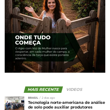
fiscalização do Instituto.
Informações da AEN
Compartilhe isso:
Facebook
18+
Relacionado
Paraná reduz
Temporada do pinhão
desmatamento ilegal em
começa nesta terça-feira
70,7%, melhor índice do
(1º)
MAIS RECENTE
VIDEOS
País, aponta MapBiomas
31 de março, 2025
BRASIL
2 dias ago
29 de maio, 2024
Em "Paraná"
Tecnologia norte-americana de análise
Em "Paraná"
de solo pode auxiliar produtores