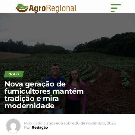
IRATI
Nova geração de
fumicultores mantém
tradição e mira
modernidade
Publicado
3 anos ago
sobre
20 de novembro, 2023
Por
Redação