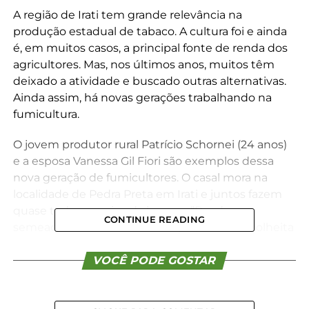
A região de Irati tem grande relevância na
produção estadual de tabaco. A cultura foi e ainda
é, em muitos casos, a principal fonte de renda dos
agricultores. Mas, nos últimos anos, muitos têm
deixado a atividade e buscado outras alternativas.
Ainda assim, há novas gerações trabalhando na
fumicultura.
O jovem produtor rural Patrício Schornei (24 anos)
e a esposa Vanessa Gil Fiori são exemplos dessa
nova geração de fumicultores. O casal mora na
localidade de Pedra Preta em Irati e juntos fazem
quase todo o serviço da lavoura. “Desde a
CONTINUE READING
semeadura até a comercialização, exceto a colheita
que trabalhamos com toda a família”, contou
Patrício ao AgroRegional.
VOCÊ PODE GOSTAR
Em 2017, Patrício terminou o ensino médio e em
seguida começou a trabalhar na fumicultura com o