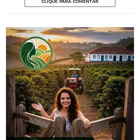
CLIQUE PARA COMENTAR
pai, com quem, segundo ele, aprendeu muito. Mas,
o contato com a atividade vem desde muito antes.
“Desde pequeno, quando via toda minha família
cultivando o mesmo, através dele trazendo renda
em suas propriedades. O cultivo do fumo entrou
em minha família através de meus avôs paternos e
maternos, Antônio e Pedro. Hoje ela se encontra
em toda a minha família”, comentou.
Para ele, a fumicultura tem alguns aspectos que se
tornam tradição, um deles é o trabalho familiar, de
cooperação e de união. “Além de ser uma fonte de
economia nas propriedades, todos nos divertimos
e vemos que por mais que enfrentarmos
dificuldades, a nossa família sempre será nosso
bem maior”.
MODERNIDADE