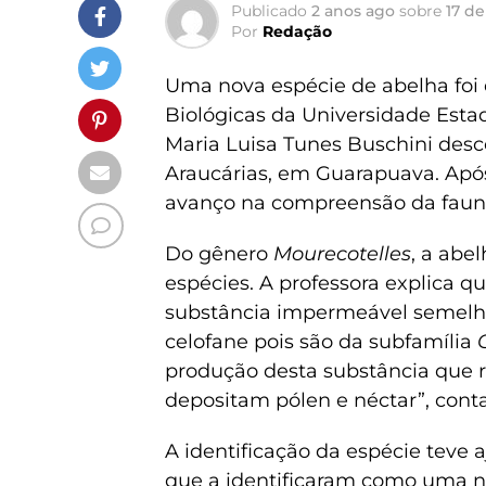
Publicado
2 anos ago
sobre
17 de
Por
Redação
Uma nova espécie de abelha foi
Biológicas da Universidade Estad
Maria Luisa Tunes Buschini desc
Araucárias, em Guarapuava. Após 
avanço na compreensão da fauna
Do gênero
Mourecotelles
, a abe
espécies. A professora explica 
substância impermeável semelha
celofane pois são da subfamília
C
produção desta substância que r
depositam pólen e néctar”, conta
A identificação da espécie teve 
que a identificaram como uma no