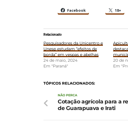
Facebook
18+
Relacionado
Pesquisadores da Unicentro e
Apicult
Unesp estudam “efeitos de
destaca
borda” em vespas e abelhas
municí
24 de maio, 2024
20 de 
Em "Paraná"
Em "Pr
TÓPICOS RELACIONADOS:
NÃO PERCA
Cotação agrícola para a r
de Guarapuava e Irati