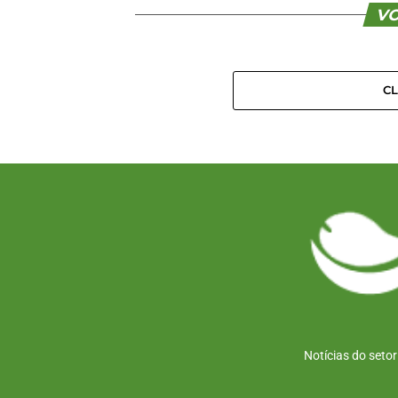
VO
C
Notícias do seto