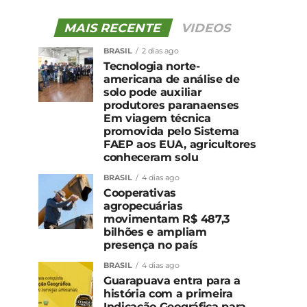
MAIS RECENTE
VIDEOS
BRASIL
2 dias ago
Tecnologia norte-
americana de análise de
solo pode auxiliar
produtores paranaenses
Em viagem técnica
promovida pelo Sistema
FAEP aos EUA, agricultores
conheceram solu
BRASIL
4 dias ago
Cooperativas
agropecuárias
movimentam R$ 487,3
bilhões e ampliam
presença no país
BRASIL
4 dias ago
Guarapuava entra para a
história com a primeira
Indicação Geográfica para