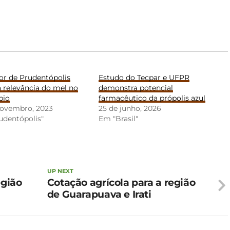
or de Prudentópolis
Estudo do Tecpar e UFPR
 relevância do mel no
demonstra potencial
pio
farmacêutico da própolis azul
novembro, 2023
25 de junho, 2026
udentópolis"
Em "Brasil"
UP NEXT
egião
Cotação agrícola para a região
de Guarapuava e Irati