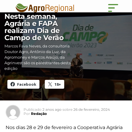
NEGÓCIOS
Nesta semana,
Agrária e FAPA
realizam Dia de
Campo de Verão
Marcos Fava Neves, da consultoria
Doutor Agro, Antônio da Luz, da
Agromoney e Marcos Araújo, da
Agrinvest são os palestrantes desta
edição
Compartilhe isso:
Facebook
18+
Publicado
2 anos ago
sobre
26 de fevereiro, 2024
Por
Redação
Nos dias 28 e 29 de fevereiro a Cooperativa Agrária