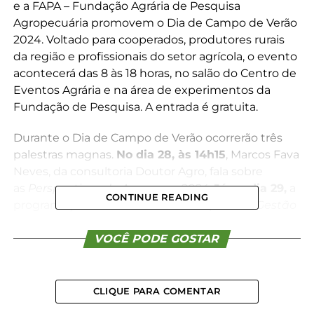
e a FAPA – Fundação Agrária de Pesquisa
Agropecuária promovem o Dia de Campo de Verão
2024. Voltado para cooperados, produtores rurais
da região e profissionais do setor agrícola, o evento
acontecerá das 8 às 18 horas, no salão do Centro de
Eventos Agrária e na área de experimentos da
Fundação de Pesquisa. A entrada é gratuita.
Durante o Dia de Campo de Verão ocorrerão três
palestras magnas.
No dia 28, às 14h15
, Marcos Fava
Neves, da consultoria Doutor Agro, fala sobre
as
Perspectivas do Agro para 2024
.
Já no dia 29,
a
CONTINUE READING
programação da tarde inicia com a palestra
Gestão
Financeira: a importância da gestão no processo
decisório da sua fazenda
VOCÊ PODE GOSTAR
, com Antônio da Luz, da
Agromoney.
“A atual safra está sendo desafiadora, por isso é
CLIQUE PARA COMENTAR
importante que os nossos cooperados, e os