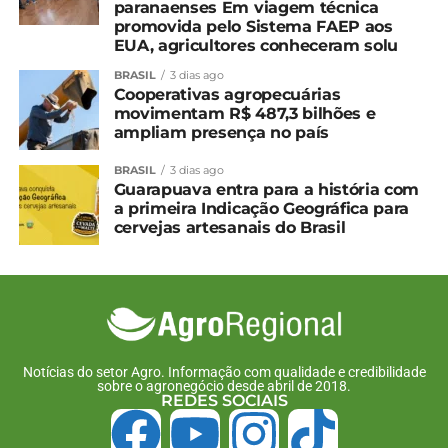
novas reuniões sobre
paranaenses Em viagem técnica
preço do tabaco
promovida pelo Sistema FAEP aos
12 de janeiro, 2024
EUA, agricultores conheceram solu
Em "Brasil"
BRASIL
3 dias ago
Cooperativas agropecuárias
movimentam R$ 487,3 bilhões e
TÓPICOS RELACIONADOS:
ampliam presença no país
UP NEXT
BRASIL
3 dias ago
Feijão: Altas seguem intensas neste começo
Guarapuava entra para a história com
de fevereiro; carioca lidera valorização
a primeira Indicação Geográfica para
cervejas artesanais do Brasil
NÃO PERCA
Agronegócio lidera pedidos de recuperação
judicial no Brasil em 2025, mostra
levantamento
Notícias do setor Agro. Informação com qualidade e credibilidade
sobre o agronegócio desde abril de 2018.
REDES SOCIAIS