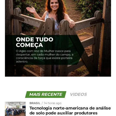
Texto e foto: Jorn. Luciana Jost Radtke
Compartilhe isso:
Facebook
18+
Relacionado
Sem acordo: preço do
Preço do tabaco:
tabaco segue indefinido
entidades se reúnem com
para 2025/2026
uma empresa em
21 de janeiro, 2026
dezembro
Em "Brasil"
13 de dezembro, 2023
MAIS RECENTE
VIDEOS
Em "Brasil"
BRASIL
14 horas ago
Entidades representantes
Tecnologia norte-americana de análise
dos produtores realizam
de solo pode auxiliar produtores