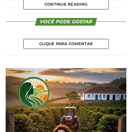
fundamentada na variação do custo de produção
CONTINUE READING
apurado em conjunto e alinhada aos princípios da
Lei nº 13.288/2016 (Lei da Integração), e ao
compromisso de valorizar o produtor e o Sistema
VOCÊ PODE GOSTAR
Integrado de Produção. As reuniões ocorrem na
sede da Afubra, de maneira individual com cada
empresa fumageira.
CLIQUE PARA COMENTAR
Para o presidente da Afubra, Marcilio Drescher, a
expectativa é de que as empresas cheguem ao
encontro com propostas sólidas e objetivas.
“Esperamos que venham com números
consistentes, que valorizem o produtor e
respeitem o trabalho realizado em conjunto na
apuração do custo de produção. Isso é
fundamental para fortalecer o Sistema Integrado
de Produção e garantir sustentabilidade para
quem está na ponta, produzindo”, afirmou.