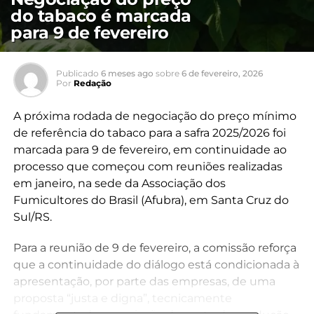
do tabaco é marcada
para 9 de fevereiro
Publicado
6 meses ago
sobre
6 de fevereiro, 2026
Por
Redação
A próxima rodada de negociação do preço mínimo
de referência do tabaco para a safra 2025/2026 foi
marcada para 9 de fevereiro, em continuidade ao
processo que começou com reuniões realizadas
em janeiro, na sede da Associação dos
Fumicultores do Brasil (Afubra), em Santa Cruz do
Sul/RS.
Para a reunião de 9 de fevereiro, a comissão reforça
que a continuidade do diálogo está condicionada à
apresentação, por parte das empresas, de uma
proposta “justa e digna”, tecnicamente