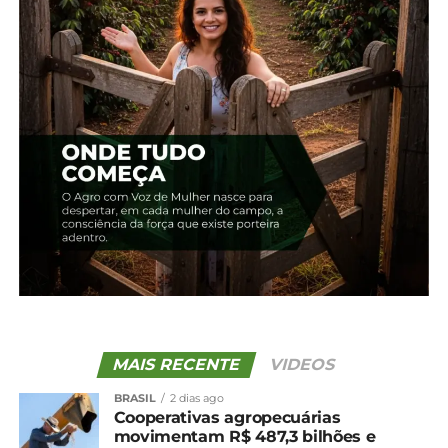
Relacionado
Previsões de oferta
2ª Safra: Colheita do
elevada mantêm preços
milho começa a ganhar
do milho em queda
ritmo, mas preço segue
16 de junho, 2025
firme
Em "Brasil"
27 de maio, 2024
Em "Brasil"
Milho: Preços caem para
níveis de outubro de 2023
29 de abril, 2024
Em "Brasil"
TÓPICOS RELACIONADOS:
UP NEXT
Trigo: Avanço na semeadura e estimativas de
MAIS RECENTE
VIDEOS
safra maior pressionam cotações
BRASIL
2 dias ago
NÃO PERCA
Cooperativas agropecuárias
Gripe aviária: Brasil confirma dois focos e
movimentam R$ 487,3 bilhões e
investiga seis casos