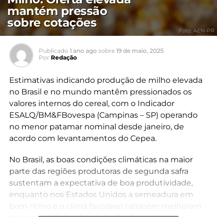
mantém pressão
sobre cotações
Foto: AEN-PR
Publicado
1 ano ago
sobre
19 de maio, 2025
Por
Redação
Estimativas indicando produção de milho elevada
no Brasil e no mundo mantêm pressionados os
valores internos do cereal, com o Indicador
ESALQ/BM&FBovespa (Campinas – SP) operando
no menor patamar nominal desde janeiro, de
acordo com levantamentos do Cepea.
No Brasil, as boas condições climáticas na maior
parte das regiões produtoras de segunda safra
sustentam a expectativa de boa produtividade,
enquanto nos Estados Unidos a semeadura em
bom ritmo e o clima favorável também melhoram