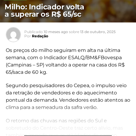
Milho: Indicador volta
a superar os R$ 65/sc
Publicado
10 meses ago
sobre
13 de outubro, 2025
Por
Redação
Os preços do milho seguiram em alta na última
semana, com o Indicador ESALQ/BM&FBovespa
(Campinas – SP) voltando a operar na casa dos R$
65/saca de 60 kg.
Segundo pesquisadores do Cepea, o impulso veio
da retração de vendedores e do aquecimento
pontual da demanda. Vendedores estão atentos ao
clima para a semeadura da safra verão.
O retorno das chuvas nas regiões do Sul e
sobretudo do Centro-Oeste traz certo alívio, mas
também impede que as atividades de campo