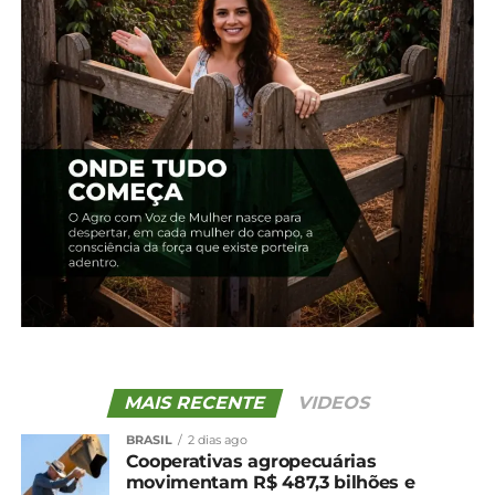
Relacionado
Milho: Indicador volta a
Milho: Com pressão
fechar acima de R$ 76/sc
compradora, preço volta a
11 de fevereiro, 2025
cair no BR
Em "Brasil"
22 de abril, 2025
Em "Brasil"
Milho: Preços seguem em
alta no Brasil
4 de fevereiro, 2025
Em "Brasil"
TÓPICOS RELACIONADOS:
UP NEXT
Feijão: Exportação atinge recorde; no BR,
MAIS RECENTE
VIDEOS
menor demanda mantém preço
enfraquecido
BRASIL
2 dias ago
Cooperativas agropecuárias
NÃO PERCA
movimentam R$ 487,3 bilhões e
Ovos: Exportações caem, mas são recordes