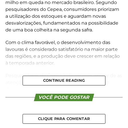
milho em queda no mercado brasileiro. Segundo
pesquisadores do Cepea, consumidores priorizam
a utilização dos estoques e aguardam novas
desvalorizações, fundamentados na possibilidade
de uma boa colheita na segunda safra.
Com o clima favorável, o desenvolvimento das
lavouras é considerado satisfatório na maior parte
das regiões, e a produção deve crescer em relação
à temporada anterior.
Pesquisadores do Cepea indicam que, apesar de as
CONTINUE READING
atenções de vendedores estarem voltadas ao
desenvolvimento da safra, estes agentes seguem
mais flexíveis nas negociações, seja nos valores ou
VOCÊ PODE GOSTAR
nos prazos de pagamento. Esse comportamento
também pode estar relacionado a um receio de
novas quedas nos preços, considerando-se o atual
CLIQUE PARA COMENTAR
cenário de oferta maior, clima favorável e demanda