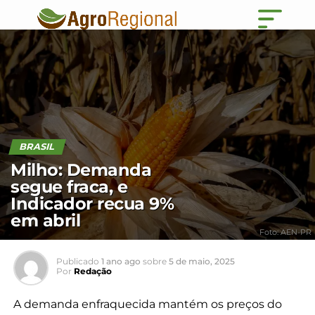
BRASIL
Milho: Demanda
segue fraca, e
Indicador recua 9%
em abril
Foto: AEN-PR
Publicado
1 ano ago
sobre
5 de maio, 2025
Por
Redação
A demanda enfraquecida mantém os preços do