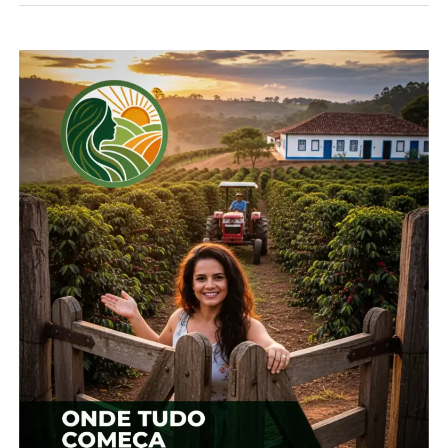
enfraquecida.
Neste contexto, o ritmo de negócios está lento no
mercado interno. Em abril, o Indicador
ESALQ/BM&FBovespa (região de Campinas – SP)
acumulou baixa de 8,6%.
*Cepea
Compartilhe isso:
Facebook
18+
Relacionado
Milho: Cotações
Preços da soja registram
domésticas seguem
novas altas, indica Cepea
enfraquecidas
18 de março, 2024