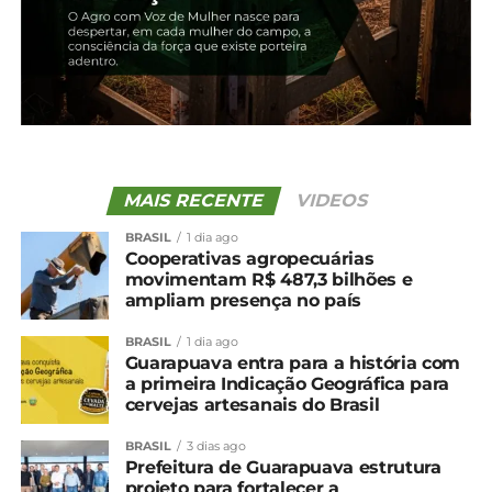
2 de dezembro, 2024
Em "Brasil"
Em "Brasil"
Milho: Com maior oferta e
menor demanda, preços
têm novas quedas
27 de janeiro, 2026
Em "Brasil"
MAIS RECENTE
VIDEOS
TÓPICOS RELACIONADOS:
BRASIL
1 dia ago
Cooperativas agropecuárias
UP NEXT
movimentam R$ 487,3 bilhões e
Feijão: Movimento de queda é interrompido
ampliam presença no país
no encerramento de abril
NÃO PERCA
BRASIL
1 dia ago
Agro catarinense fecha 2024 com R$ 63,7
Guarapuava entra para a história com
a primeira Indicação Geográfica para
bilhões e exportações recordes
cervejas artesanais do Brasil
BRASIL
3 dias ago
Prefeitura de Guarapuava estrutura
projeto para fortalecer a