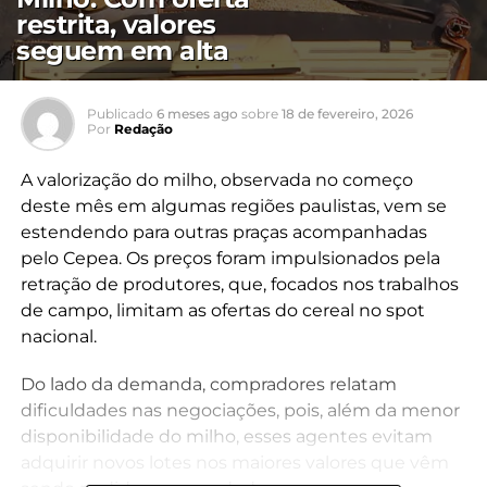
restrita, valores
seguem em alta
Publicado
6 meses ago
sobre
18 de fevereiro, 2026
Por
Redação
A valorização do milho, observada no começo
deste mês em algumas regiões paulistas, vem se
estendendo para outras praças acompanhadas
pelo Cepea. Os preços foram impulsionados pela
retração de produtores, que, focados nos trabalhos
de campo, limitam as ofertas do cereal no spot
nacional.
Do lado da demanda, compradores relatam
dificuldades nas negociações, pois, além da menor
disponibilidade do milho, esses agentes evitam
adquirir novos lotes nos maiores valores que vêm