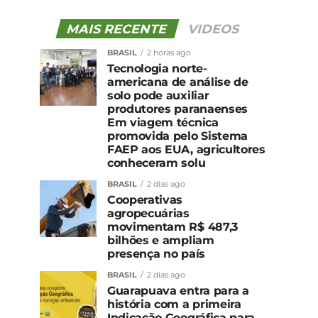
MAIS RECENTE
VIDEOS
BRASIL
2 horas ago
Tecnologia norte-
americana de análise de
solo pode auxiliar
produtores paranaenses
Em viagem técnica
promovida pelo Sistema
FAEP aos EUA, agricultores
conheceram solu
BRASIL
2 dias ago
Cooperativas
agropecuárias
movimentam R$ 487,3
bilhões e ampliam
presença no país
BRASIL
2 dias ago
Guarapuava entra para a
história com a primeira
Indicação Geográfica para