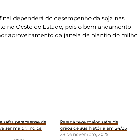
o final dependerá do desempenho da soja nas
te no Oeste do Estado, pois o bom andamento
hor aproveitamento da janela de plantio do milho.
a safra paranaense de
Paraná teve maior safra de
ve ser maior, indica
grãos de sua história em 24/25
28 de novembro, 2025