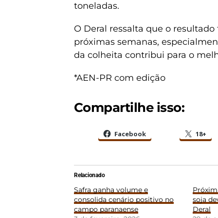
toneladas.
O Deral ressalta que o resultad
próximas semanas, especialmen
da colheita contribui para o mel
*AEN-PR com edição
Compartilhe isso:
Facebook
18+
Relacionado
Safra ganha volume e
Próxim
consolida cenário positivo no
soja de
campo paranaense
Deral