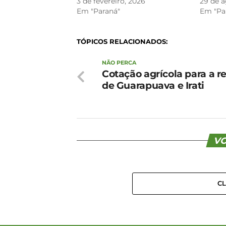
3 de fevereiro, 2026
29 de a
Em "Paraná"
Em "Pa
TÓPICOS RELACIONADOS:
NÃO PERCA
Cotação agrícola para a r
de Guarapuava e Irati
VO
C