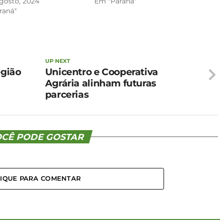
gosto, 2024
Em "Paraná"
raná"
UP NEXT
egião
Unicentro e Cooperativa
Agrária alinham futuras
parcerias
CÊ PODE GOSTAR
LIQUE PARA COMENTAR