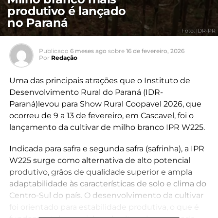
produtivo é lançado
no Paraná
Foto: IDR-PR
Publicado
6 meses ago
sobre
16 de fevereiro, 2026
Por
Redação
Uma das principais atrações que o Instituto de
Desenvolvimento Rural do Paraná (IDR-
Paraná)levou para Show Rural Coopavel 2026, que
ocorreu de 9 a 13 de fevereiro, em Cascavel, foi o
lançamento da cultivar de milho branco IPR W225.
Indicada para safra e segunda safra (safrinha), a IPR
W225 surge como alternativa de alto potencial
produtivo, grãos de qualidade superior e ampla
adaptabilidade às características de solo e clima do
Centro-Sul do país. O desenvolvimento da cultivar
foi orientado para estabilidade produtiva, o que é