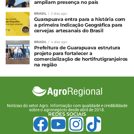
ampliam presença no país
Sementes de IPR W225 estarão disponíveis aos
produtores já a partir da segunda safra de 2026.
BRASIL
2 dias ago
Guarapuava entra para a história com
a primeira Indicação Geográfica para
*IDR-PR com edição
cervejas artesanais do Brasil
BRASIL
4 dias ago
Compartilhe isso:
Prefeitura de Guarapuava estrutura
projeto para fortalecer a
comercialização de hortifrutigranjeiros
Facebook
18+
na região
Relacionado
IDR-Paraná levará
Conheça o IPR Cardeal,
cultivares de feijão e soja
nova variedade de feijão
Notícias do setor Agro. Informação com qualidade e credibilidade
para o Show Rural 2024
desenvolvida no PR
sobre o agronegócio desde abril de 2018.
23 de janeiro, 2024
15 de dezembro, 2023
REDES SOCIAIS
Em "Paraná"
Em "Paraná"
IDR-Paraná vai lançar