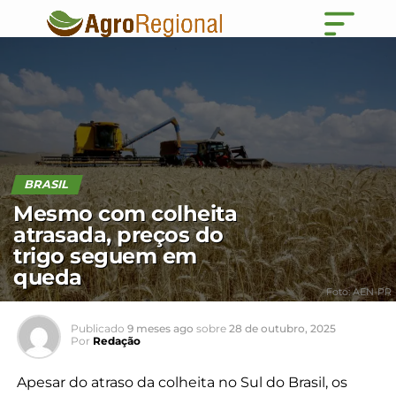
BRASIL
Mesmo com colheita
atrasada, preços do
trigo seguem em
queda
Foto: AEN-PR
Publicado
9 meses ago
sobre
28 de outubro, 2025
Por
Redação
Apesar do atraso da colheita no Sul do Brasil, os