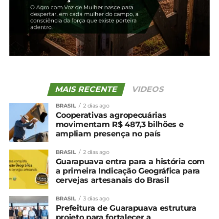
principais mercados atacadistas
NÃO PERCA
Menor demanda limita alta de preços do
milho
MAIS RECENTE
VIDEOS
BRASIL
2 dias ago
Cooperativas agropecuárias
movimentam R$ 487,3 bilhões e
ampliam presença no país
BRASIL
2 dias ago
Guarapuava entra para a história com
a primeira Indicação Geográfica para
cervejas artesanais do Brasil
BRASIL
3 dias ago
Prefeitura de Guarapuava estrutura
projeto para fortalecer a