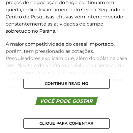
preços de negociação do trigo continuam em
queda, indica levantamento do Cepea. Segundo o
Centro de Pesquisas, chuvas vêm interrompendo
constantemente as atividades de campo
sobretudo no Paraná.
A maior competitividade do cereal importado,
porém, tem pressionado as cotações.
Pesquisadores explicam que, além do dólar na casa
dos R$ 5,30 e de a safra mundial poder ser recorde,
os estoques de passagem nacionais são altos,
mantendo a atual oferta elevada e deixando pouca
CONTINUE READING
margem para aumento nos preços.
*Cepea
VOCÊ PODE GOSTAR
Compartilhe isso:
CLIQUE PARA COMENTAR