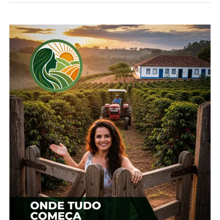
Facebook
18+
Relacionado
Trigo: Avanço da colheita
Preços do trigo têm
mantém pressão sobre
novas quedas no BR
cotações
7 de outubro, 2025
15 de outubro, 2024
Em "Brasil"
Em "Brasil"
Além de colheita, quedas
externa e do dólar
reforçam pressão sobre
valores do trigo
23 de setembro, 2025
Em "Brasil"
TÓPICOS RELACIONADOS:
UP NEXT
Preços de hortaliças seguem em queda nos