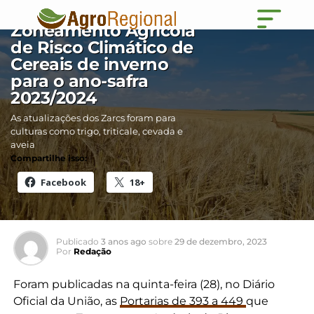
Mapa publica
Zoneamento Agrícola
de Risco Climático de
Cereais de inverno
para o ano-safra
2023/2024
As atualizações dos Zarcs foram para
culturas como trigo, triticale, cevada e
aveia
Compartilhe isso:
Facebook
18+
Publicado
3 anos ago
sobre
29 de dezembro, 2023
Por
Redação
Foram publicadas na quinta-feira (28), no Diário
Oficial da União, as
Portarias de 393 a 449
que