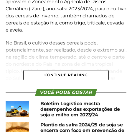
aprovam o Zoneamento Agrícola de Riscos
Climático ( Zarc ), ano-safra 2023/2024, para o cultivo
dos cereais de inverno, também chamados de
cereais de estação fria, como trigo, triticale, cevada
e aveia.
No Brasil, o cultivo desses cereais pode,
potencialmente, ser realizado, desde o extremo sul,
na região de clima temperado, até o centro e parte
do nordeste do País, na zona de clima tropical
típico. Unidades da Federação como o Rio Grande
CONTINUE READING
do Sul, Santa Catarina, Paraná, São Paulo, Minas
Gerais, Mato Grosso do Sul, Goiás, Mato Grosso e
Bahia, além do Distrito Federal, possuem
VOCÊ PODE GOSTAR
indicações de produção desses cultivos, tanto em
Boletim Logístico mostra
sistema sequeiro como irrigado.
desempenho das exportações de
soja e milho em 2023/24
O zoneamento tem o objetivo de reduzir os riscos
Plantio da safra 2024/25 de soja se
relacionados aos problemas climáticos e permite
encerra com foco em prevenção de