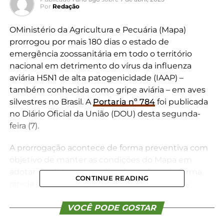
Por
Redação
OMinistério da Agricultura e Pecuária (Mapa)
prorrogou por mais 180 dias o estado de
emergência zoossanitária em todo o território
nacional em detrimento do vírus da influenza
aviária H5N1 de alta patogenicidade (IAAP) –
também conhecida como gripe aviária – em aves
silvestres no Brasil. A
Portaria nº 784
foi publicada
no Diário Oficial da União (DOU) desta segunda-
feira (7).
A prorrogação acontece de forma preventiva com
objetivo de manter as condições do Mapa em
adotar medidas de erradicação do foco de forma
CONTINUE READING
rápida e a mobilização de verbas da União e a
articulação com outros ministérios, organizações
governamentais – nas três instâncias: federal,
VOCÊ PODE GOSTAR
estadual e municipal – e não governamentais.