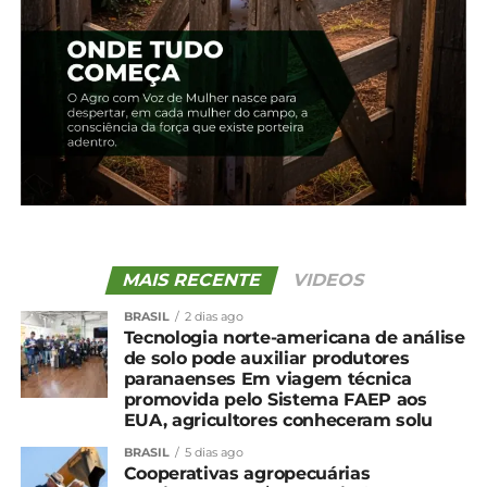
perante a Organização Mundial de Saúde Animal
(OMSA), exportando seus produtos para consumo
de forma segura.
*Mapa
Compartilhe isso:
Facebook
18+
MAIS RECENTE
VIDEOS
BRASIL
2 dias ago
Relacionado
Tecnologia norte-americana de análise
de solo pode auxiliar produtores
Estado de emergência
Paraná prorroga por mais
paranaenses Em viagem técnica
zoossanitária por gripe
180 dias emergência
promovida pelo Sistema FAEP aos
aviária é prorrogado
zoossanitária contra a
EUA, agricultores conheceram solu
7 de maio, 2024
gripe aviária
Em "Brasil"
23 de julho, 2024
BRASIL
5 dias ago
Em "Paraná"
Cooperativas agropecuárias