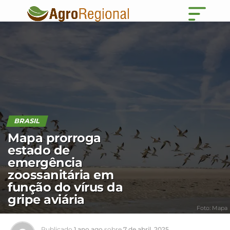
BRASIL
Mapa prorroga
estado de
emergência
zoossanitária em
função do vírus da
gripe aviária
Foto: Mapa
Publicado
1 ano ago
sobre
7 de abril, 2025