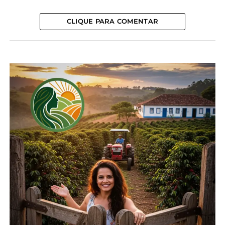
No final de março, o
Ministério publicou a Portaria
CLIQUE PARA COMENTAR
nº 782
, que suspende a realização de exposições,
torneios, feiras e outros eventos com aglomeração
de aves. A medida tem como objetivo prevenir a
propagação da doença e poderá ser flexibilizada
apenas com a autorização do Serviço Veterinário
Estadual, mediante avaliação epidemiológica e
plano de biosseguridade aprovado.
O primeiro caso de gripe aviária no Brasil foi
registrado no dia 15 de maio de 2023, em aves
silvestres. Até esta data, foram registrados 166 focos
da doença, sendo 163 em aves silvestres e três em
aves de subsistência.
Até este momento, não há registro de circulação
do vírus na criação comercial, o que mantem o
Brasil com status de país livre de influenza aviária