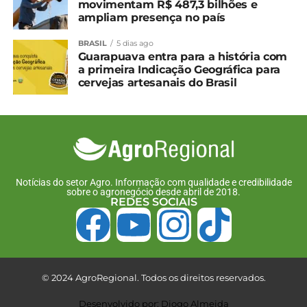
movimentam R$ 487,3 bilhões e
Prorrogada a emergência
ampliam presença no país
zoossanitária para gripe
aviária no Paraná
BRASIL
5 dias ago
24 de janeiro, 2025
Guarapuava entra para a história com
Em "Paraná"
a primeira Indicação Geográfica para
cervejas artesanais do Brasil
TÓPICOS RELACIONADOS:
UP NEXT
Afubra integra campanha sobre qualidade de
sementes e calendário de plantio
NÃO PERCA
Notícias do setor Agro. Informação com qualidade e credibilidade
sobre o agronegócio desde abril de 2018.
Preços do feijão preto seguem em queda;
REDES SOCIAIS
carioca se sustenta
© 2024 AgroRegional. Todos os direitos reservados.
Desenvolvido por: Diogo Almeida