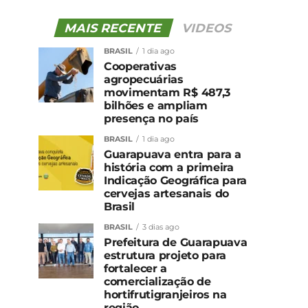
MAIS RECENTE
VIDEOS
BRASIL
1 dia ago
Cooperativas
agropecuárias
movimentam R$ 487,3
bilhões e ampliam
presença no país
BRASIL
1 dia ago
Guarapuava entra para a
história com a primeira
Indicação Geográfica para
cervejas artesanais do
Brasil
BRASIL
3 dias ago
Prefeitura de Guarapuava
estrutura projeto para
fortalecer a
comercialização de
hortifrutigranjeiros na
região