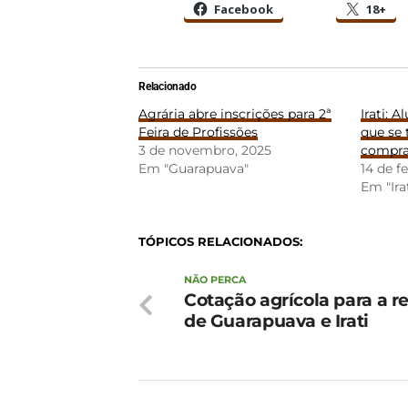
Facebook
18+
Relacionado
Agrária abre inscrições para 2ª
Irati: 
Feira de Profissões
que se 
3 de novembro, 2025
compra
Em "Guarapuava"
14 de f
Em "Ira
TÓPICOS RELACIONADOS:
NÃO PERCA
Cotação agrícola para a r
de Guarapuava e Irati