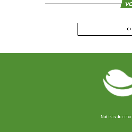
VO
C
Notícias do seto