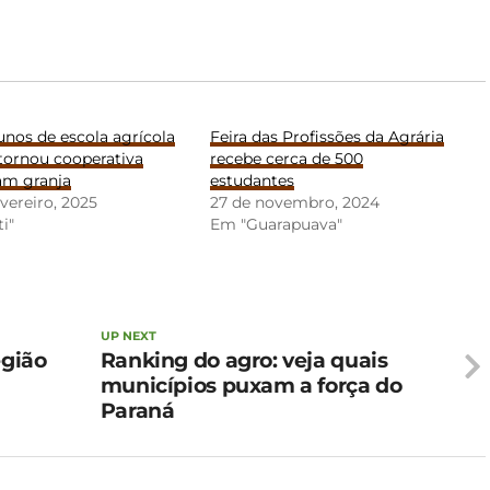
Alunos de escola agrícola
Feira das Profissões da Agrária
tornou cooperativa
recebe cerca de 500
m granja
estudantes
evereiro, 2025
27 de novembro, 2024
ti"
Em "Guarapuava"
UP NEXT
egião
Ranking do agro: veja quais
municípios puxam a força do
Paraná