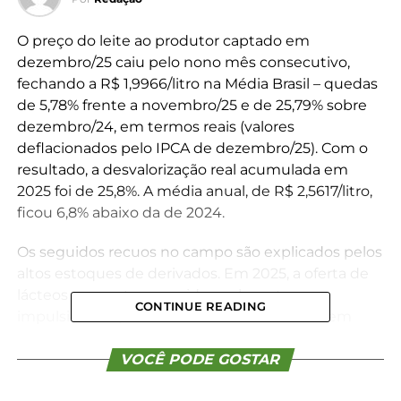
O preço do leite ao produtor captado em
dezembro/25 caiu pelo nono mês consecutivo,
fechando a R$ 1,9966/litro na Média Brasil – quedas
de 5,78% frente a novembro/25 e de 25,79% sobre
dezembro/24, em termos reais (valores
deflacionados pelo IPCA de dezembro/25). Com o
resultado, a desvalorização real acumulada em
2025 foi de 25,8%. A média anual, de R$ 2,5617/litro,
ficou 6,8% abaixo da de 2024.
Os seguidos recuos no campo são explicados pelos
altos estoques de derivados. Em 2025, a oferta de
lácteos aumentou consideravelmente,
CONTINUE READING
impulsionada por investimentos realizados em
2024 e pelo clima favorável ao longo do ano. De
novembro a dezembro, o ICAP-L (Índice de
VOCÊ PODE GOSTAR
Captação de Leite) caiu 0,41% na Média Brasil, mas,