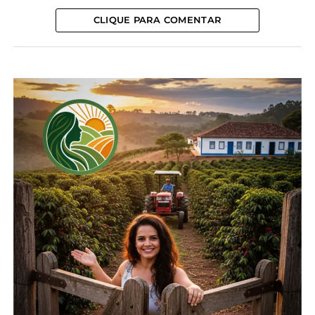
no acumulado do ano, subiu 15,4%.
CLIQUE PARA COMENTAR
Apesar de terem recuado em dezembro pelo
segundo mês consecutivo, as importações
ajudaram a manter elevados os estoques de
lácteos no último bimestre de 2025. No ano, foram
adquiridos 2,21 bilhões de litros em equivalente
leite, apenas 5,9% a menos que em 2024, ano de
importações recordes. Além disso, os embarques
recuaram 31,6% em 2025, para 67,58 milhões de
litros em equivalente leite.
Nesse contexto, as negociações de lácteos entre
indústrias e canais de distribuição continuaram
pressionadas em dezembro. Levantamento
realizado pelo Cepea com apoio da OCB
(Organização das Cooperativas Brasileiras) mostra
que, em dezembro, as médias da muçarela, do leite
UHT e do leite em pó caíram 1,38%, 6,67% e 0,79%,