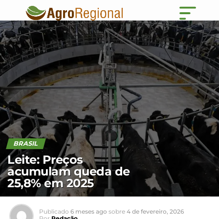
BRASIL
Leite: Preços
acumulam queda de
25,8% em 2025
Publicado
6 meses ago
sobre
4 de fevereiro, 2026
Por
Redação