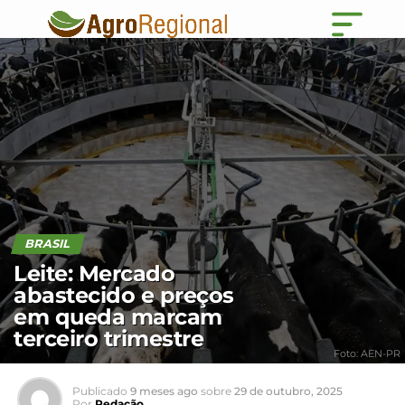
BRASIL
Leite: Mercado
abastecido e preços
em queda marcam
terceiro trimestre
Foto: AEN-PR
Publicado
9 meses ago
sobre
29 de outubro, 2025
Por
Redação