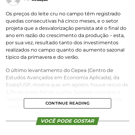
Os preços do leite cru no campo têm registrado
quedas consecutivas há cinco meses, e o setor
projeta que a desvalorização persista até o final do
ano em razão do crescimento da produção – esta,
por sua vez, resultado tanto dos investimentos
realizados no campo quanto do aumento sazonal
típico da primavera e do verão.
O último levantamento do Cepea (Centro de
Estudos Avançados em Economia Aplicada), da
Esalq/USP, mostra que, em agosto, houve recuo de
3,2% no preço frente a julho, fazendo com que a
“Média Brasil” chegasse a R$ 2,5369/litro – queda
CONTINUE READING
real de 12,6% em relação a agosto/24
(deflacionamento pelo IPCA de agosto). O ICAP-L
(Índice de Captação do Leite) subiu 3,3% de julho
VOCÊ PODE GOSTAR
para agosto na “Média Brasil” .