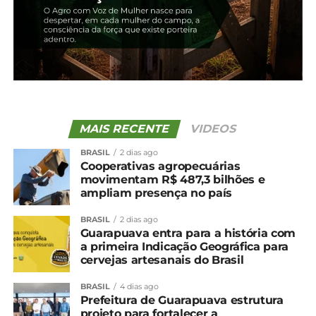
Facebook
18+
Relacionado
Paraná conclui plantio do
Apesar das doenças,
feijão; colheita já iniciou
oferta da 2ª safra de feijão
14 de dezembro, 2023
deve ser boa no Paraná
MAIS RECENTE
VIDEOS
Em "Paraná"
20 de maio, 2024
BRASIL
2 dias ago
Em "Irati"
Cooperativas agropecuárias
movimentam R$ 487,3 bilhões e
Colheita da soja chega a
ampliam presença no país
52% da área no Paraná
28 de fevereiro, 2024
BRASIL
2 dias ago
Em "Paraná"
Guarapuava entra para a história com
a primeira Indicação Geográfica para
cervejas artesanais do Brasil
TÓPICOS RELACIONADOS:
BRASIL
4 dias ago
UP NEXT
Prefeitura de Guarapuava estrutura
Atualização do cadastro do rebanho segue
projeto para fortalecer a