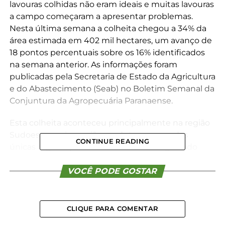
lavouras colhidas não eram ideais e muitas lavouras
a campo começaram a apresentar problemas.
Nesta última semana a colheita chegou a 34% da
área estimada em 402 mil hectares, um avanço de
18 pontos percentuais sobre os 16% identificados
na semana anterior. As informações foram
publicadas pela Secretaria de Estado da Agricultura
e do Abastecimento (Seab) no Boletim Semanal da
Conjuntura da Agropecuária Paranaense.
Esta colheita aconteceu principalmente na região
Sudoeste, maior região produtora e uma das
CONTINUE READING
únicas regiões paranaenses onde foi registrado
excesso de chuvas nas últimas semanas. Essas
precipitações excessivas têm gerado brotamento
VOCÊ PODE GOSTAR
de grãos ainda nas vagens e prejudicado,
especialmente, a qualidade do produto obtido.
CLIQUE PARA COMENTAR
Em relação às lavouras que ainda estão a campo, as