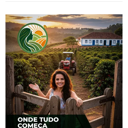
condições pioraram bastante depois da estimativa
de safra referente a abril. Na semana de divulgação
da estimativa, 72% das lavouras apresentavam
condições boas, enquanto 22% médias e 6% ruins,
com potencial de gerar uma safra de 774 mil
toneladas.
Atualmente, as lavouras boas recuaram para 58%, e
as médias e ruins correspondem a 28% e 14% da
área, respectivamente. Essa piora registrada diz
respeito tanto às doenças ocasionadas pelo calor e
umidade, como em relação à infestação de mosca
branca, especialmente em municípios mais
quentes.
*Redação/Seab
Compartilhe isso: