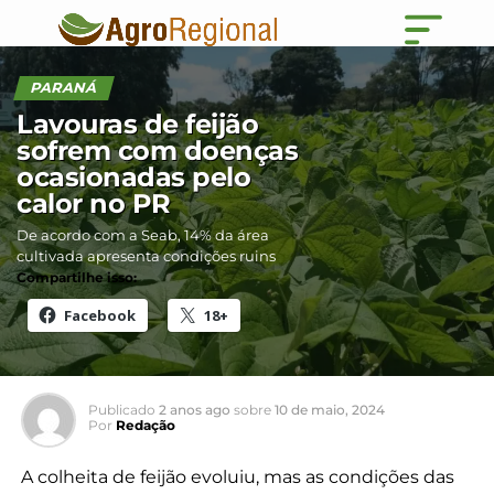
PARANÁ
Lavouras de feijão
sofrem com doenças
ocasionadas pelo
calor no PR
De acordo com a Seab, 14% da área
cultivada apresenta condições ruins
Compartilhe isso:
Facebook
18+
Publicado
2 anos ago
sobre
10 de maio, 2024
Por
Redação
A colheita de feijão evoluiu, mas as condições das