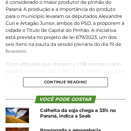
é considerado o maior produtor de pinhão do
Paraná. A produção e a importância do produto
para o município levaram os deputados Alexandre
Curi e Artagão Junior, ambos do PSD, a proporem à
cidade o Título de Capital do Pinhão. A iniciativa
está prevista no projeto de lei 679/2023, um dos
seis itens na pauta da sessão plenária do dia 19 de
fevereiro.
“Com altitudes que chegam a 1.198 metros, Inácio
Martins é o município mais alto do Paraná e integra
a bacia hidrográfica do Rio Iguaçu. Em seu
CONTINUE READING
território, há também duas Unidades de
Conservação de Proteção Integral e cobertura
florestal de 72%, sendo 38% matas nativas e 34%
VOCÊ PODE GOSTAR
reflorestamentos. Tais características impulsionam
Colheita da soja chega a 33% no
a produtividade de araucárias”, justifica o texto.
Paraná, indica a Seab
Além disso, o projeto destaca a emblemática Festa
Prorrogada a emergência