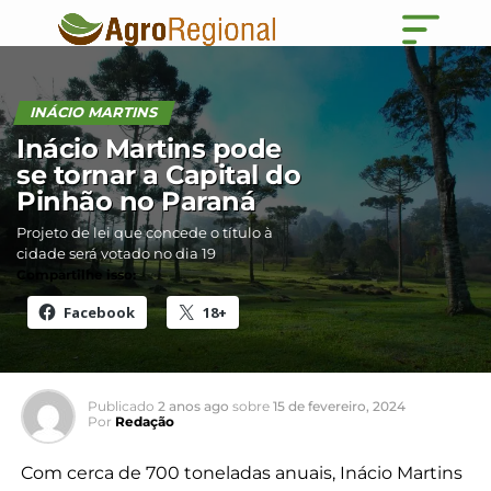
INÁCIO MARTINS
Inácio Martins pode
se tornar a Capital do
Pinhão no Paraná
Projeto de lei que concede o título à
cidade será votado no dia 19
Compartilhe isso:
Facebook
18+
Publicado
2 anos ago
sobre
15 de fevereiro, 2024
Por
Redação
Com cerca de 700 toneladas anuais, Inácio Martins