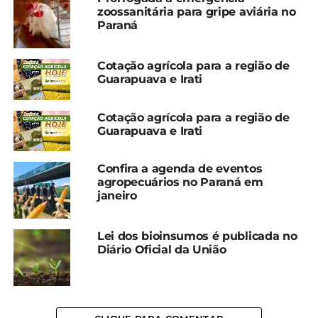
do Pinhão, que chega a 15ª edição em 2024.
zoossanitária para gripe aviária no
Realizado anualmente, o evento celebra tradições
Paraná
culinárias e promove a Olimpíada do Agricultor
Familiar
Cotação agrícola para a região de
Guarapuava e Irati
“A proclamação de Inácio Martins como Capital do
Pinhão é a convergência de seu legado natural,
Cotação agrícola para a região de
cultural e econômico. Reconhecer sua posição
Guarapuava e Irati
central na produção de pinhão e o esforço em
promover a sustentabilidade é um passo
Confira a agenda de eventos
importante para enaltecer e fortalecer sua
agropecuários no Paraná em
identidade, além de ampliar oportunidades de
janeiro
desenvolvimento para toda a região do Consórcio
Intermunicipal de Desenvolvimento Regional
Lei dos bioinsumos é publicada no
(CONDER)”, reforçam os autores.
Diário Oficial da União
*Alep com edição/Foto: Ilustrativa
Compartilhe isso: