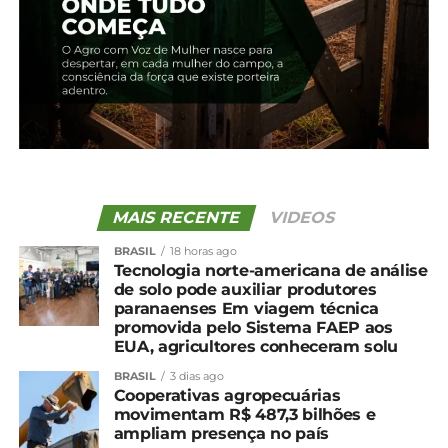
UP NEXT
Frente fria: Palmas, Inácio Martins e
Guarapuava tiveram as menores
temperaturas do dia
NÃO PERCA
Produtora de Inácio Martins aposta na
produção de morangos e geléias da fruta
MAIS RECENTE
VIDEOS
BRASIL
18 horas ago
Tecnologia norte-americana de análise
de solo pode auxiliar produtores
paranaenses Em viagem técnica
promovida pelo Sistema FAEP aos
EUA, agricultores conheceram solu
BRASIL
3 dias ago
Cooperativas agropecuárias
movimentam R$ 487,3 bilhões e
ampliam presença no país