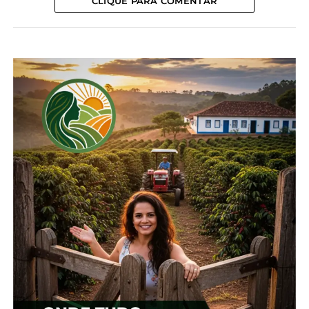
CLIQUE PARA COMENTAR
Facebook
18+
Relacionado
Paraná terá cooperativa
Leis garantem a
de mulheres para
preservação do pinhão no
produção de Pinhão
Paraná
9 de julho, 2024
4 de abril, 2025
Em "Inácio Martins"
Em "Paraná"
Agenda de maio tem
Expoingá e festas do
pinhão e cachaça
6 de maio, 2024
Em "Paraná"
TÓPICOS RELACIONADOS:
CAPITAL DO PINHÃO
INÁCIO MARTINS
LEI
PARANÁ
PINHÃO