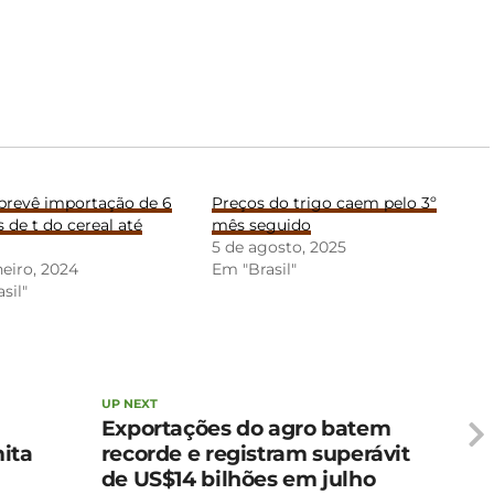
prevê importação de 6
Preços do trigo caem pelo 3º
 de t do cereal até
mês seguido
5 de agosto, 2025
neiro, 2024
Em "Brasil"
sil"
UP NEXT
Exportações do agro batem
ita
recorde e registram superávit
de US$14 bilhões em julho