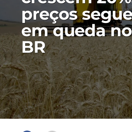
preços segu
em queda no
BR