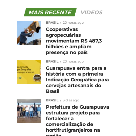
MAIS RECENTE
VIDEOS
BRASIL
20 horas ago
Cooperativas
agropecuárias
movimentam R$ 487,3
bilhões e ampliam
presença no país
BRASIL
20 horas ago
Guarapuava entra para a
história com a primeira
Indicação Geográfica para
cervejas artesanais do
Brasil
BRASIL
3 dias ago
Prefeitura de Guarapuava
estrutura projeto para
fortalecer a
comercialização de
hortifrutigranjeiros na
região