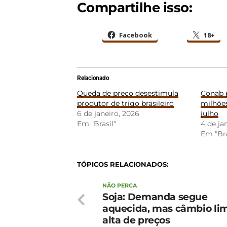
Compartilhe isso:
Facebook
18+
Relacionado
Queda de preço desestimula
Conab 
produtor de trigo brasileiro
milhões
6 de janeiro, 2026
julho
Em "Brasil"
4 de ja
Em "Bra
TÓPICOS RELACIONADOS:
NÃO PERCA
Soja: Demanda segue
aquecida, mas câmbio lim
alta de preços