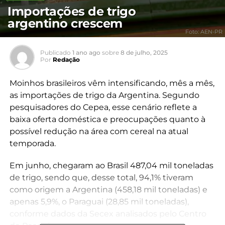
Importações de trigo
argentino crescem
Foto: AEN-PR
Publicado
1 ano ago
sobre
8 de julho, 2025
Por
Redação
Moinhos brasileiros vêm intensificando, mês a mês,
as importações de trigo da Argentina. Segundo
pesquisadores do Cepea, esse cenário reflete a
baixa oferta doméstica e preocupações quanto à
possível redução na área com cereal na atual
temporada.
Em junho, chegaram ao Brasil 487,04 mil toneladas
de trigo, sendo que, desse total, 94,1% tiveram
como origem a Argentina (458,18 mil toneladas) e
apenas 5,9%, o Paraguai (28,85 mil toneladas),
conforme dados da Secex analisados pelo Centro