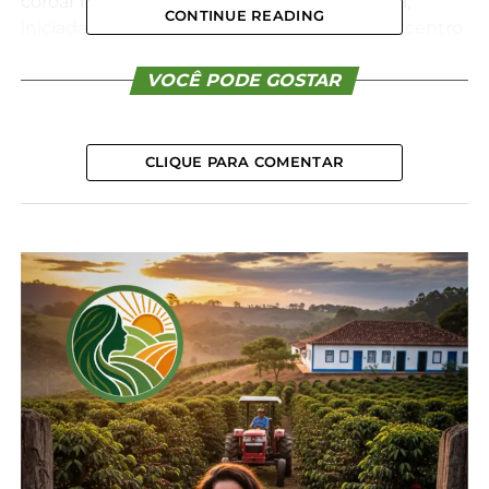
coroar mais de 50 anos de pesquisas na área,
CONTINUE READING
iniciadas ainda na década de 1970. “Será um centro
interdisciplinar de referência em conservação da
biodiversidade e desenvolvimento tecnológico
VOCÊ PODE GOSTAR
que, certamente, beneficiará agricultores, a
economia regional e a saúde da população em
geral”, explica ela.
CLIQUE PARA COMENTAR
O horto vai operar com abordagem multifacetada e
foco na preservação da biodiversidade,
principalmente a local e ameaçada. “Serão
implantados protocolos para a produção e
distribuição de mudas certificadas a produtores
interessados, garantindo as propriedades
fitoquímicas das plantas”, acrescenta a diretora.
A instituição conta com um acervo de 135 espécies
em cultivo permanente. Com a estruturação do
horto, a expectativa é que esse número ultrapasse