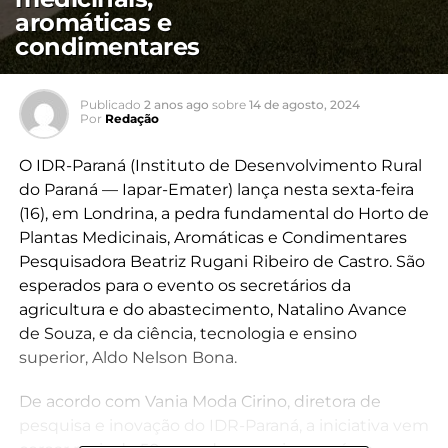
aromáticas e
condimentares
Publicado
2 anos ago
sobre
14 de agosto, 2024
Por
Redação
O IDR-Paraná (Instituto de Desenvolvimento Rural
do Paraná — Iapar-Emater) lança nesta sexta-feira
(16), em Londrina, a pedra fundamental do Horto de
Plantas Medicinais, Aromáticas e Condimentares
Pesquisadora Beatriz Rugani Ribeiro de Castro. São
esperados para o evento os secretários da
agricultura e do abastecimento, Natalino Avance
de Souza, e da ciência, tecnologia e ensino
superior, Aldo Nelson Bona.
De acordo com Vania Moda Cirino, diretora de
pesquisa e inovação do IDR-Paraná, a iniciativa vem