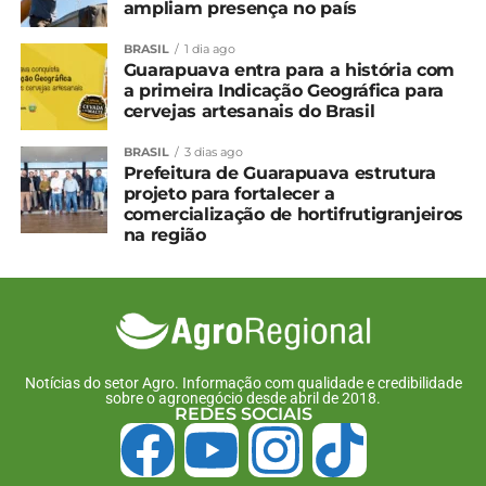
utilizados no manejo sustentável de pragas e
ampliam presença no país
doenças das lavouras. Podem substituir ou
BRASIL
1 dia ago
complementar agroquímicos, reduzindo os
Guarapuava entra para a história com
impactos ambientais e protegendo a saúde do
a primeira Indicação Geográfica para
agricultor e do consumidor.
cervejas artesanais do Brasil
Ainda de acordo com Cirino, a oferta de
BRASIL
3 dias ago
Prefeitura de Guarapuava estrutura
capacitação será um dos pilares de atuação do
projeto para fortalecer a
horto. Serão oferecidos programas direcionados a
comercialização de hortifrutigranjeiros
profissionais da agricultura, saúde,
na região
microempresários e estudantes. “A ideia é
capacitar agentes envolvidos na cadeia produtiva,
promovendo a sustentabilidade e o
empreendedorismo na área”, aponta.
INFRAESTRUTURA
Notícias do setor Agro. Informação com qualidade e credibilidade
sobre o agronegócio desde abril de 2018.
REDES SOCIAIS
O horto será instalado em uma área de dez mil
metros quadrados na sede de pesquisa do IDR-
Paraná, em Londrina. Contará com estufas,