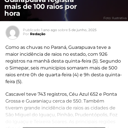
mais de 100 raios por
hora
Foto: Ilustrativa
Publicado
1 ano ago
sobre
5 de junho, 2025
Por
Redação
Como as chuvas no Paraná, Guarapuava teve a
maior incidência de raios no estado, com 926
registros na manhã desta quinta-feira (5). Segundo
o Simepar, seis municípios somaram mais de 500
raios entre 0h de quarta-feira (4) e 9h desta quinta-
feira (5).
Cascavel teve 743 registros, Céu Azul 652 e Ponta
Grossa e Guaraniaçu cerca de 550. Também
tiveram grande incidência de raios as cidades de
São Miguel do Iguaçu, Pinhão, Prudentópolis, Foz
do Iguaçu e Teixeira Soares. As principais regiões