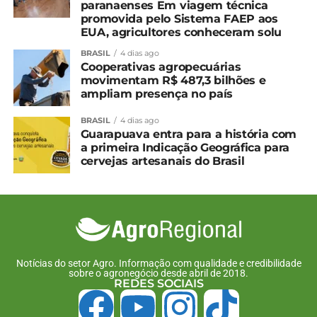
20 dias com predomínio
quinta-feira, informa o
paranaenses Em viagem técnica
de sol
Simepar
promovida pelo Sistema FAEP aos
23 de julho, 2025
29 de janeiro, 2026
EUA, agricultores conheceram solu
Em "Paraná"
Em "Paraná"
BRASIL
4 dias ago
Cooperativas agropecuárias
Com La Niña, verão
movimentam R$ 487,3 bilhões e
2025/2026 foi marcado
ampliam presença no país
por chuvas irregulares e
temperatura de 39,7°C
BRASIL
4 dias ago
23 de março, 2026
Guarapuava entra para a história com
Em "Brasil"
a primeira Indicação Geográfica para
cervejas artesanais do Brasil
TÓPICOS RELACIONADOS:
UP NEXT
Está criando suínos soltos? Veja as novas
regras da Adapar
NÃO PERCA
Notícias do setor Agro. Informação com qualidade e credibilidade
Protagonista das festas juninas, amendoim é
sobre o agronegócio desde abril de 2018.
REDES SOCIAIS
cultivado em 200 municípios do Paraná