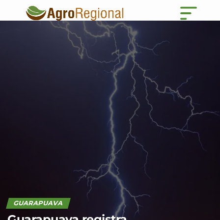
GUARAPUAVA
Guarapuava registra